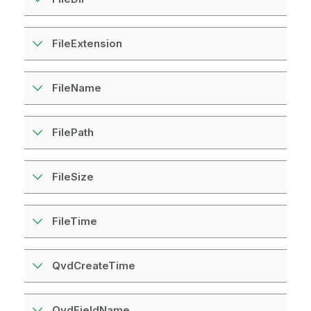
FileExtension
FileName
FilePath
FileSize
FileTime
QvdCreateTime
QvdFieldName