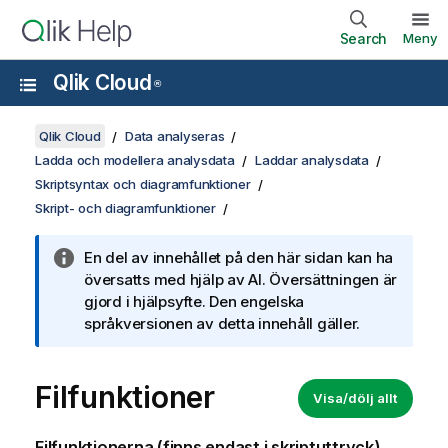
Search
Meny
Qlik Cloud
®
Qlik Cloud
Data analyseras
Ladda och modellera analysdata
Laddar analysdata
Skriptsyntax och diagramfunktioner
Skript- och diagramfunktioner
En del av innehållet på den här sidan kan ha
översatts med hjälp av AI. Översättningen är
gjord i hjälpsyfte. Den engelska
språkversionen av detta innehåll gäller.
Filfunktioner
Visa/dölj allt
Filfunktionerna (finns endast i skriptuttryck)