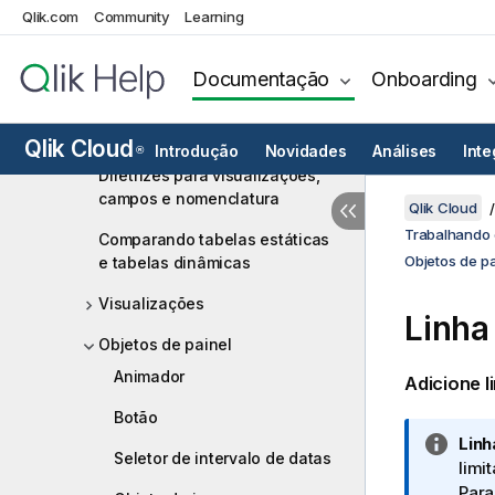
Escolhendo a visualização certa
Qlik.com
Community
Learning
Práticas recomendadas para
projetar visualizações
Documentação
Onboarding
Práticas recomendadas para
escolher tipos de visualização
Qlik Cloud
Introdução
Novidades
Análises
Int
®
Diretrizes para visualizações,
campos e nomenclatura
Qlik Cloud
Trabalhando 
Comparando tabelas estáticas
Objetos de pa
e tabelas dinâmicas
Visualizações
Linha
Objetos de painel
Animador
Adicione l
Botão
N
Linh
Seletor de intervalo de datas
o
limi
t
Para