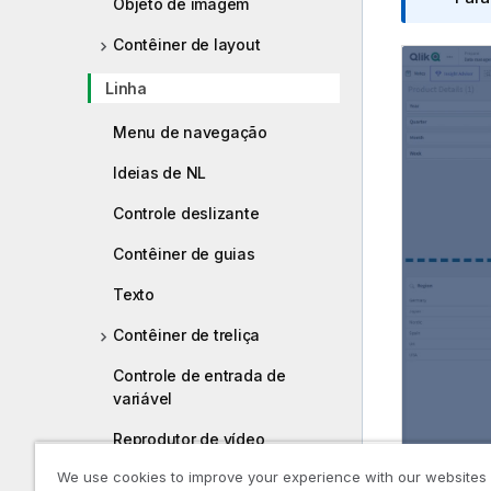
Objeto de imagem
a
Contêiner de layout
i
n
Linha
f
o
Menu de navegação
r
m
Ideias de NL
a
Controle deslizante
t
i
Contêiner de guias
v
a
Texto
Contêiner de treliça
Controle de entrada de
variável
Reprodutor de vídeo
We use cookies to improve your experience with our websites
Com os con
Legado