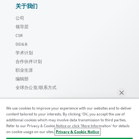
关于我们
公司
领导层
CSR
DEI&B
学术计划
合作伙伴计划
职业生涯
编辑部
全球办公室/联系方式
We use cookies to improve your experience with our websites and to deliver
content tailored to your interests. By clicking ‘Ok’, you accept the use of
Qlik 社区
additional cookies which may involve data transmission to third parties.
Refer to our Privacy & Cookie Notice or click ‘More Information’ for details
on cookie usage on our sites.
Privacy & Cookie Notice
马上聊天
法律协议
产品条款
Legal Policies
法律条规