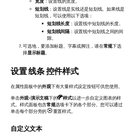
宽度
：设置线的宽度。
短划线
：设置线是实线还是短划线。如果线是
短划线，可以使用以下选项：
短划线长度
：设置线中短划线的长度。
短划线间隔
：设置线中短划线之间的间
隙。
可选地，要添加标题、字幕或脚注，请在
常规
下选
择
显示标题
。
设置
线条
控件样式
在属性面板中的
外观
下有大量样式设定按钮可供您使用。
单击
外观
>
演示文稿
下的
样式
以进一步自定义图表的样
式。样式面板包含
常规
选项卡下的各个部分。您可以通过
单击每个部分旁的
重置样式。
自定义文本