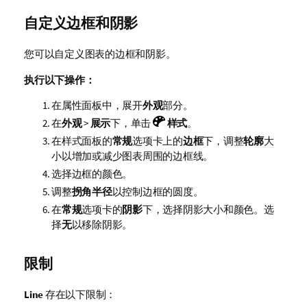
自定义边框和阴影
您可以自定义图表的边框和阴影。
执行以下操作：
在属性面板中，展开
外观
部分。
在
外观
>
展示
下，单击
样式
。
在样式面板的
常规
选项卡上的
边框
下，调整
轮廓
大
小以增加或减少图表周围的边框线。
选择边框的颜色。
调整
拐角半径
以控制边框的圆度。
在
常规
选项卡的
阴影
下，选择阴影大小和颜色。选
择
无
以移除阴影。
限制
Line
存在以下限制：