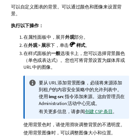
可以自定义图表的背景。可以通过颜色和图像来设置背
景。
执行以下操作：
在属性面板中，展开
外观
部分。
在
外观
>
展示
下，单击
样式
。
在样式面板的
一般
选项卡上，您可以选择背景颜色
（单色或表达式）。您也可将背景设置为媒体库或
URL 中的图像。
信
要从 URL 添加背景图像，必须将来源添加
息
到租户的内容安全策略中的允许列表中。
注
使用
img-src
指令添加来源。这由管理员在
释
Administration
活动中心完成。
有关更多信息，请参阅
创建 CSP 条目
。
使用背景色时，请使用滑块调整背景的不透明度。
使用背景图像时，可以调整图像大小和位置。