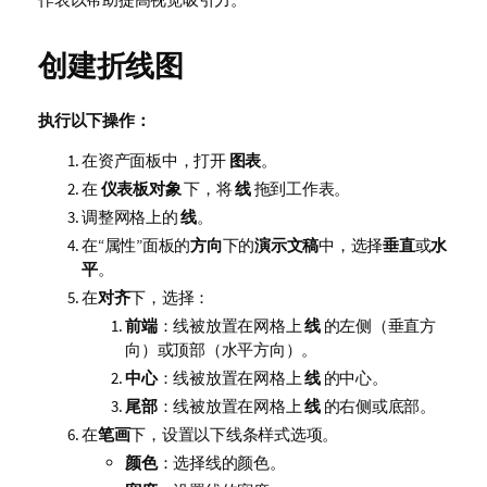
创建折线图
执行以下操作：
在资产面板中，打开
图表
。
在
仪表板对象
下，将
线
拖到工作表。
调整网格上的
线
。
在“属性”面板的
方向
下的
演示文稿
中，选择
垂直
或
水
平
。
在
对齐
下，选择：
前端
：线被放置在网格上
线
的左侧（垂直方
向）或顶部（水平方向）。
中心
：线被放置在网格上
线
的中心。
尾部
：线被放置在网格上
线
的右侧或底部。
在
笔画
下，设置以下线条样式选项。
颜色
：选择线的颜色。