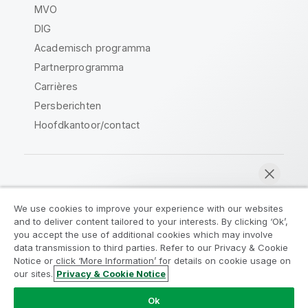
MVO
DIG
Academisch programma
Partnerprogramma
Carrières
Persberichten
Hoofdkantoor/contact
Qlik Community
We use cookies to improve your experience with our websites
and to deliver content tailored to your interests. By clicking ‘Ok’,
Juridische overeenkomsten
you accept the use of additional cookies which may involve
data transmission to third parties. Refer to our Privacy & Cookie
Productvoorwaarden
Legal Policies
Notice or click ‘More Information’ for details on cookie usage on
Legal Policies
Gebruiksvoorwaarden
our sites.
Privacy & Cookie Notice
Nu chatten
Handelsmerken
Do Not Share My Info
Ok
Copyright © 1993-2026 QlikTech International AB. Alle