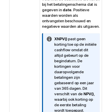
bij het betalingenschema dat is
gegeven in
date
. Positieve
waarden worden als
ontvangsten beschouwd en
negatieve waarden als uitgaven.
I
XNPV()
past geen
n
korting toe op de initiële
f
cashflow omdat dit
o
altijd gebeurt op de
r
begindatum. De
m
kortingen voor
a
daaropvolgende
t
betalingen zijn
i
gebaseerd op een jaar
e
van 365 dagen. Dit
verschilt van de
NPV()
,
waarbij ook korting op
de eerste betaling
wordt toegepast.