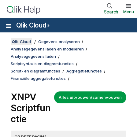
Search
Menu
Qlik Cloud
®
Qlik Cloud
Gegevens analyseren
Analysegegevens laden en modelleren
Analysegegevens laden
Scriptsyntaxis en diagramfuncties
Script- en diagramfuncties
Aggregatiefuncties
Financiële aggregatiefuncties
XNPV
Alles uitvouwen/samenvouwen
Scriptfun
ctie
OP DEZE PAGINA