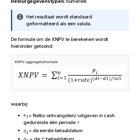
Retourgegevenstypen:
numeriek
I
Het resultaat wordt standaard
n
geformatteerd als een valuta.
f
o
De formule om de XNPV te berekenen wordt
r
hieronder getoond:
m
a
XNPV aggregatieformule
t
i
e
waarbij:
= Netto-ontvangsten/-uitgaven in cash
P
i
gedurende één periode
i
= de eerste betaaldatum
d
1
= de
betaaldatum
d
i
e