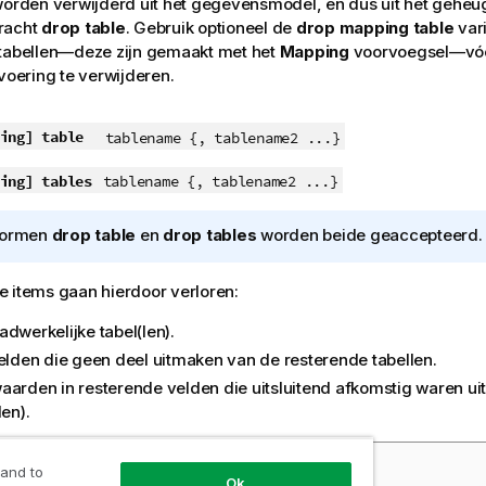
worden verwijderd uit het gegevensmodel, en dus uit het geheu
racht
drop table
.
Gebruik optioneel de
drop mapping table
var
stabellen—deze zijn gemaakt met het
Mapping
voorvoegsel—vóó
tvoering te verwijderen.
ing]
table
tablename {, tablename2 ...}
ing]
tables
tablename {, tablename2 ...}
vormen
drop table
en
drop tables
worden beide geaccepteerd.
 items gaan hierdoor verloren:
dwerkelijke tabel(len).
velden die geen deel uitmaken van de resterende tabellen.
aarden in resterende velden die uitsluitend afkomstig waren ui
len).
eelden en resultaten:
 and to
Ok