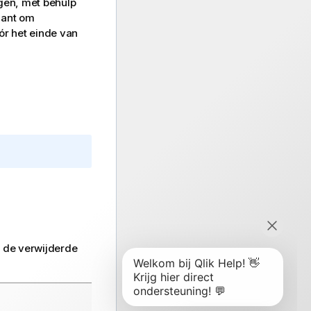
gen, met behulp
iant om
r het einde van
t de verwijderde