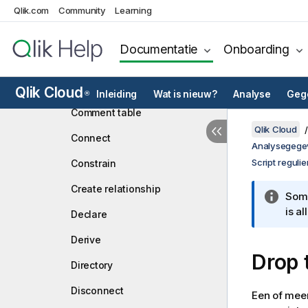
Qlik.com
Community
Alias
Learning
AutoNumber
Documentatie
Onboarding
Binary
Comment field
Qlik Cloud
Inleiding
Wat is nieuw?
Analyse
Gege
®
Comment table
Qlik Cloud
Connect
Analysegege
Script reguli
Constrain
Create relationship
Somm
is a
Declare
Derive
Drop 
Directory
Disconnect
Een of meer