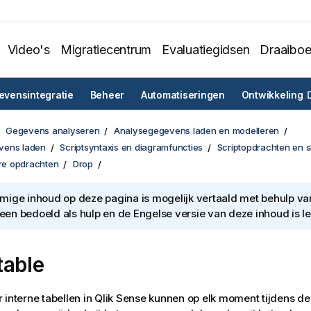
Video's
Migratiecentrum
Evaluatiegidsen
Draaibo
vensintegratie
Beheer
Automatiseringen
Ontwikkeling
Gegevens analyseren
Analysegegevens laden en modelleren
vens laden
Scriptsyntaxis en diagramfuncties
Scriptopdrachten en 
ere opdrachten
Drop
ige inhoud op deze pagina is mogelijk vertaald met behulp van 
lleen bedoeld als hulp en de Engelse versie van deze inhoud is l
table
 interne tabellen in
Qlik Sense
kunnen op elk moment tijdens de 