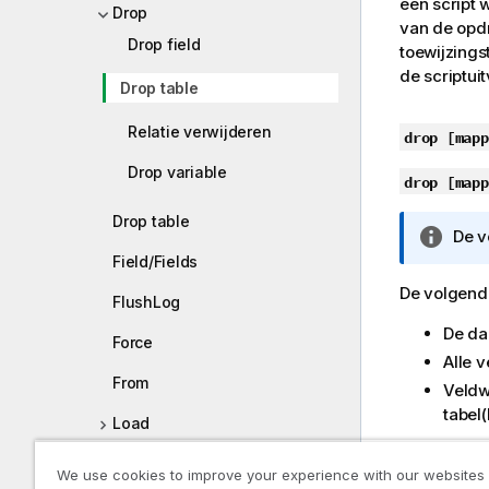
een script 
Drop
van de opd
Drop field
toewijzing
de scriptui
Drop table
Relatie verwijderen
drop
[mapp
Drop variable
drop
[mapp
Drop table
I
De 
n
Field/Fields
f
De volgende
FlushLog
o
r
De daa
Force
m
Alle 
a
From
Veldw
t
tabel(
Load
i
e
Let
Voorb
We use cookies to improve your experience with our websites