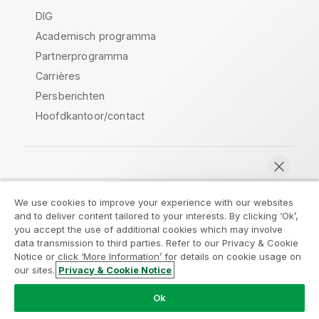
DIG
Academisch programma
Partnerprogramma
Carrières
Persberichten
Hoofdkantoor/contact
Qlik Community
We use cookies to improve your experience with our websites
and to deliver content tailored to your interests. By clicking ‘Ok’,
Juridische overeenkomsten
you accept the use of additional cookies which may involve
data transmission to third parties. Refer to our Privacy & Cookie
Productvoorwaarden
Legal Policies
Notice or click ‘More Information’ for details on cookie usage on
Legal Policies
Gebruiksvoorwaarden
our sites.
Privacy & Cookie Notice
Nu chatten
Handelsmerken
Do Not Share My Info
Ok
Copyright © 1993-2026 QlikTech International AB. Alle
rechten voorbehouden.