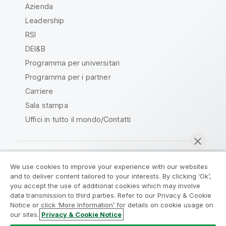
Azienda
Leadership
RSI
DEI&B
Programma per universitari
Programma per i partner
Carriere
Sala stampa
Uffici in tutto il mondo/Contatti
We use cookies to improve your experience with our websites
Qlik Community
and to deliver content tailored to your interests. By clicking ‘Ok’,
you accept the use of additional cookies which may involve
data transmission to third parties. Refer to our Privacy & Cookie
Contratti
Termini del prodotto
Notice or click ‘More Information’ for details on cookie usage on
Legal Policies
Note Legali
our sites.
Privacy & Cookie Notice
Chatta ora
Termini di utilizzo
Marchi
Do Not Share My Info