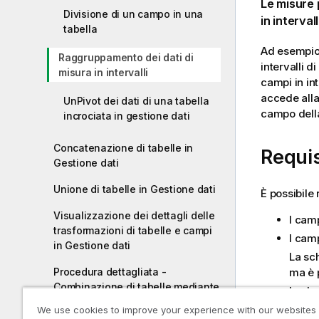
Le misure 
Divisione di un campo in una
in interval
tabella
Ad esempio
Raggruppamento dei dati di
intervalli d
misura in intervalli
campi in in
accede all
UnPivot dei dati di una tabella
campo dell
incrociata in gestione dati
Concatenazione di tabelle in
Requis
Gestione dati
Unione di tabelle in Gestione dati
È possibile
Visualizzazione dei dettagli delle
I cam
trasformazioni di tabelle e campi
I cam
in Gestione dati
La s
ma è p
Procedura dettagliata -
Combinazione di tabelle mediante
I valo
la concatenazione forzata
La s
We use cookies to improve your experience with our websites