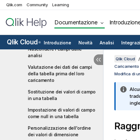
Qlik.com
Community
Learning
Associazione di dati nell'editor
tabelle
Documentazione
Introduzion
Utilizzo dei campi calcolati
Modifica dei tipi di campi
Qlik Cloud
Introduzione
Novità
Analisi
Integraz
®
Nascondere i campi dalle
analisi
Qlik Cloud
Caricamento d
Valutazione dei dati dei campi
della tabella prima del loro
Modifica di u
caricamento
Alcu
Sostituzione dei valori di campo
trad
in una tabella
ingl
Impostazione di valori di campo
come null in una tabella
Raggr
Personalizzazione dell'ordine
dei valori di dimensione