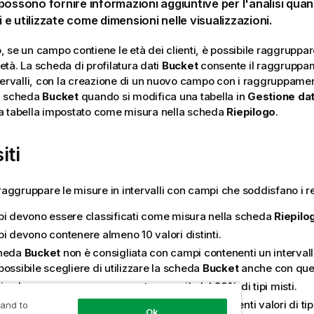
possono fornire informazioni aggiuntive per l'analisi qu
li e utilizzate come
dimensioni
nelle
visualizzazioni
.
, se un
campo
contiene le età dei clienti, è possibile raggruppare
i età. La scheda di profilatura dati
Bucket
consente il raggruppam
tervalli, con la creazione di un nuovo campo con i raggruppamenti
a scheda
Bucket
quando si modifica una tabella in
Gestione dat
a tabella impostato come
misura
nella scheda
Riepilogo
.
iti
 raggruppare le misure in intervalli con campi che soddisfano i re
pi devono essere classificati come misura nella scheda
Riepilo
pi devono contenere almeno 10 valori distinti.
cheda
Bucket
non è consigliata con campi contenenti un intervallo 
ossibile scegliere di utilizzare la scheda
Bucket
anche con ques
ri nel campo non possono contenere più del 20% di tipi misti.
cheda
Bucket
non è consigliata con campi contenenti valori di tip
 and to
Ok