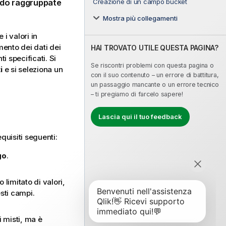
Creazione di un campo bucket
ando raggruppate
Mostra più collegamenti
 i valori in
ento dei dati dei
HAI TROVATO UTILE QUESTA PAGINA?
 specificati. Si
Se riscontri problemi con questa pagina o
i
e si seleziona un
con il suo contenuto – un errore di battitura,
un passaggio mancante o un errore tecnico
– ti pregiamo di farcelo sapere!
Lascia qui il tuo feedback
quisiti seguenti:
go
.
limitato di valori,
ti campi.
i misti, ma è