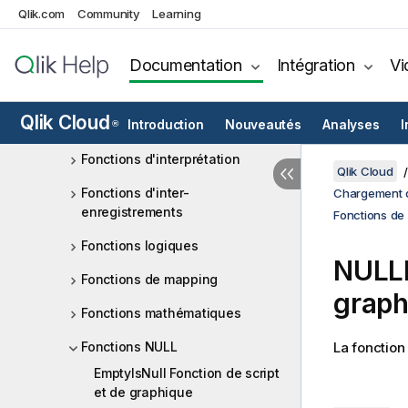
Fonctions financières
Qlik.com
Community
Learning
Fonctions de formatage
Documentation
Intégration
Vi
Fonctions numériques
générales
Qlik Cloud
Fonctions géospatiales
Introduction
Nouveautés
Analyses
I
®
Fonctions d'interprétation
Qlik Cloud
Fonctions d'inter-
Chargement d
enregistrements
Fonctions de 
Fonctions logiques
NULL
Fonctions de mapping
graph
Fonctions mathématiques
Fonctions NULL
La fonction
EmptyIsNull Fonction de script
et de graphique