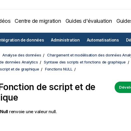
déos
Centre de migration
Guides d'évaluation
Guide
ntégration de données
Administration
Automatisations
Dé
Analyse des données
Chargement et modélisation des données Analy
e données Analytics
Syntaxe des scripts et fonctions de graphique
script et de graphique
Fonctions NULL
Fonction de script et de
Dével
ique
Null
renvoie une valeur
null
.