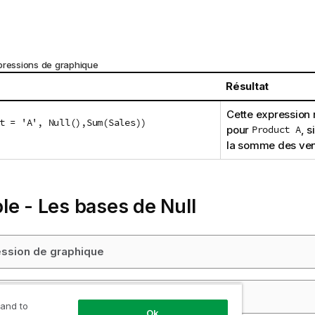
pressions de graphique
Résultat
Cette expression
t = 'A', Null(),Sum(Sales))
pour
Product A
, s
la somme des ven
e - Les bases de Null
ssion de graphique
t de chargement
 and to
Ok