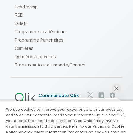
Leadership
RSE
DEI&B
Programme académique
Programme Partenaires
Carrières
Dernières nouvelles
Bureaux autour du monde/Contact
Communauté Qlik
We use cookies to improve your experience with our websites
Contrats juridiques
and to deliver content tailored to your interests. By clicking ‘Ok’,
Conditions d'utilisation des produits
you accept the use of additional cookies which may involve
data transmission to third parties. Refer to our Privacy & Cookie
Legal Policies
Conditions légales
Notice or click ‘More Information’ for details on cookie usage on