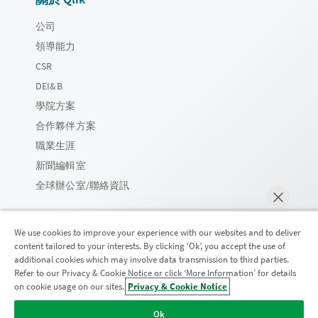
公司
領導能力
CSR
DEI&B
學院方案
合作夥伴方案
職業生涯
新聞編輯室
全球辦公室/聯絡資訊
We use cookies to improve your experience with our websites and to deliver
content tailored to your interests. By clicking ‘Ok’, you accept the use of
Qlik 社群
additional cookies which may involve data transmission to third parties.
Refer to our Privacy & Cookie Notice or click ‘More Information’ for details
on cookie usage on our sites.
Privacy & Cookie Notice
立即聊天
法律合約
產品條款
Legal Policies
法律條規
Ok
使用條款
商標
Do Not Share My Info