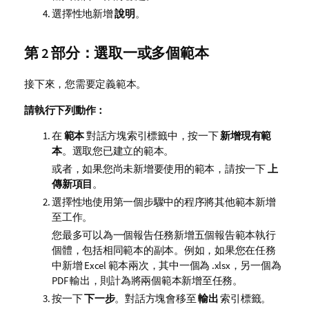
選擇性地新增
說明
。
第 2 部分：選取一或多個範本
接下來，您需要定義
範本
。
請執行下列動作：
在
範本
對話方塊索引標籤中，按一下
新增現有範
本
。選取您已建立的範本。
或者，如果您尚未新增要使用的範本，請按一下
上
傳新項目
。
選擇性地使用第一個步驟中的程序將其他範本新增
至工作。
您最多可以為一個報告任務新增五個報告範本執行
個體，包括相同範本的副本。例如，如果您在任務
中新增
Excel
範本兩次，其中一個為 .xlsx，另一個為
PDF 輸出，則計為將兩個範本新增至任務。
按一下
下一步
。對話方塊會移至
輸出
索引標籤。