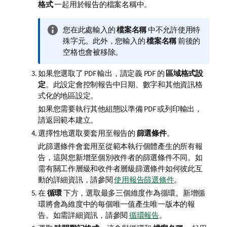
格式
一起用於報告的檔案名稱中。
資
您在此處輸入的
檔案名稱
中不允許使用特
訊
殊字元。此外，您輸入的
檔案名稱
前後的
備
空格也會被移除。
註
如果您選取了
PDF
輸出，請定義
PDF
的
區域格式設
定
。此設定會控制報告中日期、數字和其他資訊格
式化的地區設定。
如果您需要執行其他組態以準備
PDF
或列印輸出，
請返回範本建立。
選擇性地選取要套用至報告的
篩選條件
。
此篩選條件會套用至從範本執行個體產生的所有報
告，這與您新增至個別收件者的篩選條件不同。如
需有關工作層級和收件者層級篩選條件如何彼此互
動的詳細資訊，請參閱
使用報告篩選條件
。
在
循環
下方，選取最多三個維度作為循環。新增循
環將會為維度中的每個唯一值產生唯一版本的報
告。如需詳細資訊，請參閱
循環報告
。