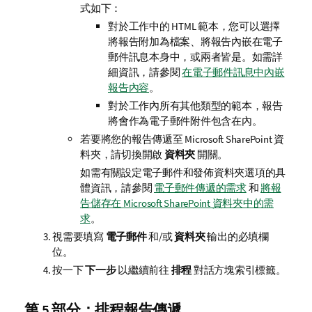
式如下：
對於工作中的
HTML
範本，您可以選擇
將報告附加為檔案、將報告內嵌在電子
郵件訊息本身中，或兩者皆是。如需詳
細資訊，請參閱
在電子郵件訊息中內嵌
報告內容
。
對於工作內所有其他類型的範本，報告
將會作為電子郵件附件包含在內。
若要將您的報告傳遞至
Microsoft SharePoint
資
料夾，請切換開啟
資料夾
開關。
如需有關設定電子郵件和發佈資料夾選項的具
體資訊，請參閱
電子郵件傳遞的需求
和
將報
告儲存在 Microsoft SharePoint 資料夾中的需
求
。
視需要填寫
電子郵件
和/或
資料夾
輸出的必填欄
位。
按一下
下一步
以繼續前往
排程
對話方塊索引標籤。
第 5 部分：排程報告傳遞