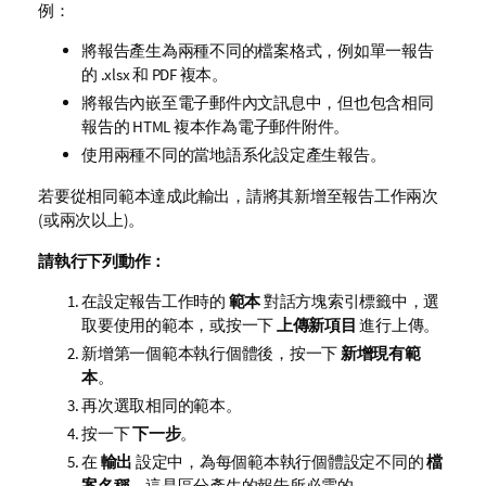
例：
將報告產生為兩種不同的檔案格式，例如單一報告
的 .xlsx 和 PDF 複本。
將報告內嵌至電子郵件內文訊息中，但也包含相同
報告的 HTML 複本作為電子郵件附件。
使用兩種不同的當地語系化設定產生報告。
若要從相同範本達成此輸出，請將其新增至報告工作兩次
(或兩次以上)。
請執行下列動作：
在設定報告工作時的
範本
對話方塊索引標籤中，選
取要使用的範本，或按一下
上傳新項目
進行上傳。
新增第一個範本執行個體後，按一下
新增現有範
本
。
再次選取相同的範本。
按一下
下一步
。
在
輸出
設定中，為每個範本執行個體設定不同的
檔
案名稱
。這是區分產生的報告所必需的。