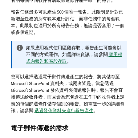
者的每個不同收件者層級篩選條件產生唯一的報告。
報告任務
最多可以產生 500 個唯一報告。此限制是針對已
新增至任務的所有範本進行評估，而非任務中的每個範
本。此限制也適用於所有報告任務，無論是否套用了一個
或多個週期。
資
如果應用程式使用區段存取，報告產生可能會以
訊
不同的方式運作。如需詳細資訊，請參閱
應用程
備
式內報告和區段存取
。
註
您可以選擇透過電子郵件傳送產生的報告、將其儲存至
Microsoft SharePoint
資料夾，或兩者皆是。當您透過
Microsoft SharePoint
發佈資料夾傳遞報告時，報告不會直
接傳送給收件者，而且會為您包含在工作中的收件者上定
義的每個篩選條件儲存個別的報告。如需進一步的詳細資
訊，請參閱
透過發佈資料夾進行報告產生
。
電子郵件傳遞的需求