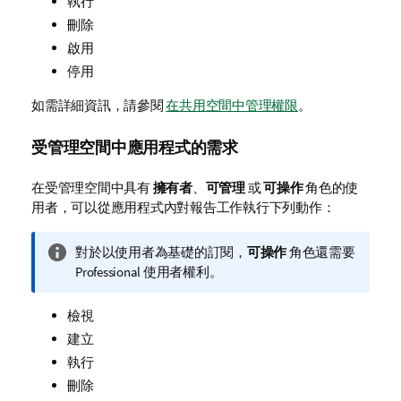
執行
刪除
啟用
停用
如需詳細資訊，請參閱
在共用空間中管理權限
。
受管理空間中應用程式的需求
在受管理空間中具有
擁有者
、
可管理
或
可操作
角色的使
用者，可以從應用程式內對報告工作執行下列動作：
資
對於以使用者為基礎的訂閱，
可操作
角色還需要
訊
Professional
使用者權利。
備
註
檢視
建立
執行
刪除