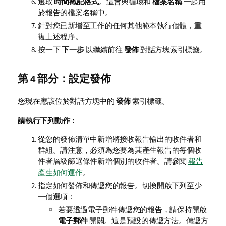
選取
時間戳記格式
。這會與循環和
檔案名稱
一起用
於報告的檔案名稱中。
針對您已新增至工作的任何其他範本執行個體，重
複上述程序。
按一下
下一步
以繼續前往
發佈
對話方塊索引標籤。
第 4 部分：設定發佈
您現在應該位於對話方塊中的
發佈
索引標籤。
請執行下列動作：
從您的發佈清單中新增將接收報告輸出的收件者和
群組。請注意，必須為您要為其產生報告的每個收
件者層級篩選條件新增個別的收件者。請參閱
報告
產生如何運作
。
指定如何發佈和傳遞您的報告。切換開啟下列至少
一個選項：
若要透過電子郵件傳遞您的報告，請保持開啟
電子郵件
開關。這是預設的傳遞方法。傳遞方