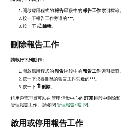
開啟應用程式的
報告
區段中的
報告工作
索引標籤。
按一下報告工作旁邊的
。
按一下
編輯
。
刪除報告工作
請執行下列動作：
開啟應用程式的
報告
區段中的
報告工作
索引標籤。
按一下您要刪除的報告工作旁邊的
。
按一下
刪除
。
租用戶管理員可以在
管理
活動中心的
訂閱
區段中刪除和
管理報告工作。 請參閱
管理報告和訂閱
。
啟用或停用報告工作