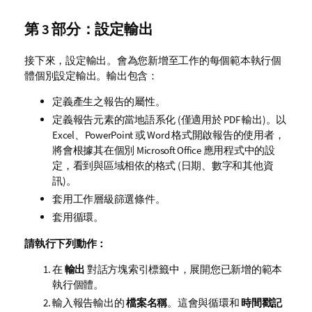
第 3 部分：設定輸出
接下來，設定輸出。會為您新增至工作的每個範本執行個
體個別設定輸出。輸出包含：
定義產生之報告的屬性。
定義報告元素的當地語系化 (僅適用於
PDF
輸出)。以
Excel
、
PowerPoint
或
Word
格式開啟報告的使用者，
將會根據其在個別
Microsoft Office
應用程式中的設
定，看到與區域相依的格式 (日期、數字和其他資
訊)。
套用工作層級篩選條件。
套用循環。
請執行下列動作：
在
輸出
對話方塊索引標籤中，展開您已新增的範本
執行個體。
輸入報告輸出的
檔案名稱
。這會與循環和
時間戳記