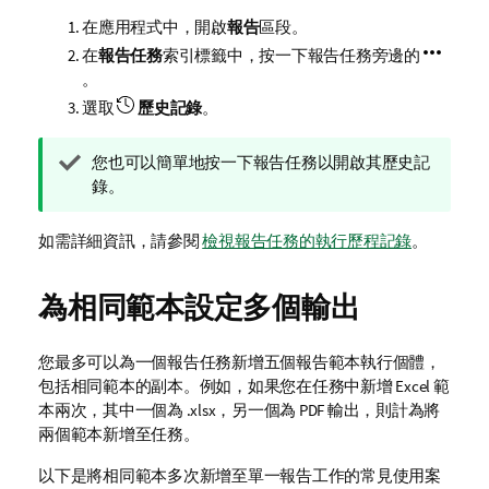
在應用程式中，開啟
報告
區段。
在
報告任務
索引標籤中，按一下報告任務旁邊的
。
選取
歷史記錄
。
提
您也可以簡單地按一下報告任務以開啟其歷史記
示
錄。
備
註
如需詳細資訊，請參閱
檢視報告任務的執行歷程記錄
。
為相同範本設定多個輸出
您最多可以為一個報告任務新增五個報告範本執行個體，
包括相同範本的副本。例如，如果您在任務中新增
Excel
範
本兩次，其中一個為 .xlsx，另一個為 PDF 輸出，則計為將
兩個範本新增至任務。
以下是將相同範本多次新增至單一報告工作的常見使用案