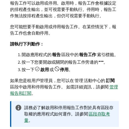
報告工作可以啟用或停用。啟用時，報告工作會根據設定
的排程產生輸出，並可視需要手動執行。停用時，報告工
作無法按排程產生輸出，但仍可視需要手動執行。
您可能想要手動啟用或停用報告工作。在某些情況下，報
告工作也會自動停用。
請執行下列動作：
開啟應用程式的
報告
區段中的
報告工作
索引標籤。
按一下您要開啟或關閉的報告工作旁邊的
。
按一下
啟用
或
停用
。
如果您是
租用戶管理員
，您可以在
管理
活動中心的
訂閱
區段中啟用和停用報告工作。 如需詳細資訊，請參閱
管理
報告和訂閱
。
資
請務必了解啟用和停用報告工作對於具有區段存
訊
取權的應用程式如何運作。請參閱
區段存取考
備
量
。
註