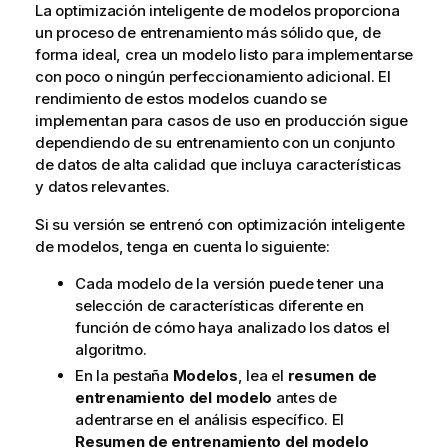
i
La optimización inteligente de modelos proporciona
n
un proceso de entrenamiento más sólido que, de
f
forma ideal, crea un modelo listo para implementarse
o
con poco o ningún perfeccionamiento adicional. El
r
rendimiento de estos modelos cuando se
m
implementan para casos de uso en producción sigue
a
dependiendo de su entrenamiento con un conjunto
t
de datos de alta calidad que incluya características
i
y datos relevantes.
v
Si su versión se entrenó con optimización inteligente
a
de modelos, tenga en cuenta lo siguiente:
Cada modelo de la versión puede tener una
selección de características diferente en
función de cómo haya analizado los datos el
algoritmo.
En la pestaña
Modelos
, lea el
resumen de
entrenamiento del modelo
antes de
adentrarse en el análisis específico. El
Resumen de entrenamiento del modelo