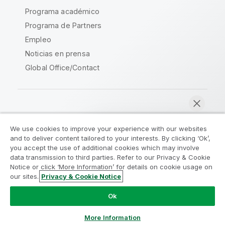
Programa académico
Programa de Partners
Empleo
Noticias en prensa
Global Office/Contact
Qlik Community
We use cookies to improve your experience with our websites
and to deliver content tailored to your interests. By clicking ‘Ok’,
Acuerdos legales
Condiciones del producto
you accept the use of additional cookies which may involve
data transmission to third parties. Refer to our Privacy & Cookie
Legal Policies
Política legal
Notice or click ‘More Information’ for details on cookie usage on
Condiciones de uso
Marcas comerciales
our sites.
Privacy & Cookie Notice
Chatear ahora
Do Not Share My Info
Ok
Copyright © 1993-2026 QlikTech International AB.
Reservados todos los derechos.
More Information