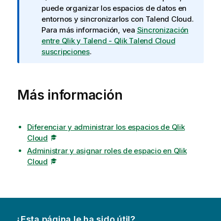
t
puede organizar los espacios de datos en
a
entornos y sincronizarlos con
Talend Cloud
.
i
Para más información, vea
Sincronización
n
entre Qlik y Talend - Qlik Talend Cloud
f
suscripciones
.
o
r
m
Más información
a
t
i
Diferenciar y administrar los espacios de Qlik
v
Cloud
a
Administrar y asignar roles de espacio en Qlik
Cloud
¿Esta página le ha sido útil?