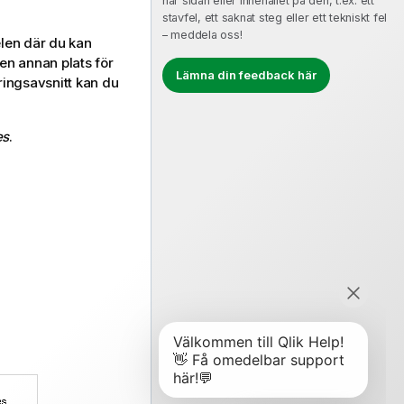
här sidan eller innehållet på den, t.ex. ett
stavfel, ett saknat steg eller ett tekniskt fel
– meddela oss!
len där du kan
en annan plats för
Lämna din feedback här
ringsavsnitt kan du
es
.