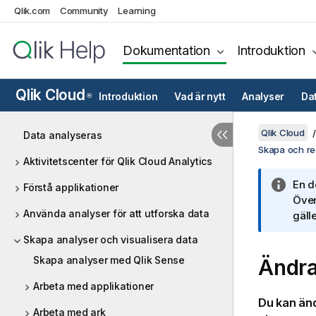
Qlik.com
Community
Learning
Dokumentation
Introduktion
Qlik Cloud
Introduktion
Vad är nytt
Analyser
Da
®
Qlik Cloud
Data analyseras
Skapa och red
Aktivitetscenter för Qlik Cloud Analytics
En d
Förstå applikationer
Över
Använda analyser för att utforska data
gälle
Skapa analyser och visualisera data
Skapa analyser med Qlik Sense
Ändra
Arbeta med applikationer
Du kan än
Arbeta med ark