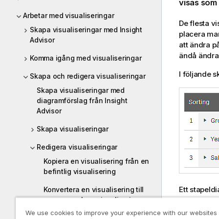
visas som d
Arbetar med visualiseringar
De flesta vi
Skapa visualiseringar med Insight
placera ma
Advisor
att ändra p
ändå ändra 
Komma igång med visualiseringar
I följande 
Skapa och redigera visualiseringar
Skapa visualiseringar med
diagramförslag från Insight
Advisor
Skapa visualiseringar
Redigera visualiseringar
Kopiera en visualisering från en
befintlig visualisering
Ett stapeld
Konvertera en visualisering till
en annan slags visualisering.
We use cookies to improve your experience with our websites
Ändra data för en visualisering