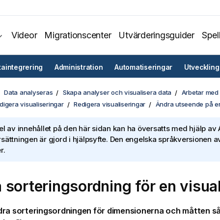
Videor
Migrationscenter
Utvärderingsguider
Spel
taintegrering
Administration
Automatiseringar
Utveckling
Data analyseras
Skapa analyser och visualisera data
Arbetar med 
igera visualiseringar
Redigera visualiseringar
Ändra utseende på en
el av innehållet på den här sidan kan ha översatts med hjälp av A
sättningen är gjord i hjälpsyfte. Den engelska språkversionen av
r.
 sorteringsordning för en visual
dra sorteringsordningen för
dimensionerna
och
måtten
så