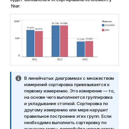
Year
.
П
В линейчатых диаграммах с множеством
р
измерений сортировка привязывается к
и
первому измерению. Это измерение — то,
м
на основе чего выполняется группировка
е
и укладывание стопкой. Сортировка по
ч
другому измерению или мере нарушит
а
правильное построение этих групп. Если
н
необходимо выполнить сортировку по
и
значению меры, попробуйте использовать