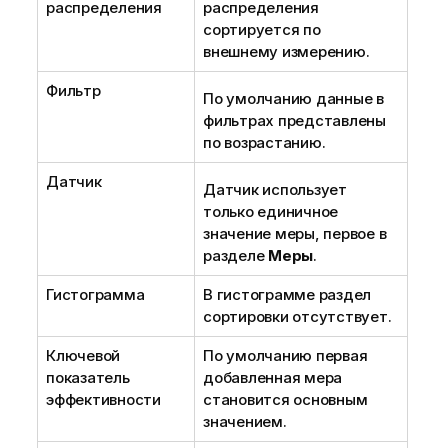
распределения
распределения
сортируется по
внешнему измерению.
Фильтр
По умолчанию данные в
фильтрах представлены
по возрастанию.
Датчик
Датчик использует
только единичное
значение меры, первое в
разделе
Меры
.
Гистограмма
В гистограмме раздел
сортировки отсутствует.
Ключевой
По умолчанию первая
показатель
добавленная мера
эффективности
становится основным
значением.