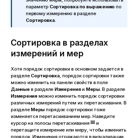
е
параметр
Сортировка по выражению
по
к
первому измерению в разделе
и
Сортировка
.
н
ф
Сортировка в разделах
о
р
измерений и мер
м
а
ц
Хотя порядок сортировки в основном задается в
и
разделе
Сортировка
, порядок сортировки также
и
можно изменить на панели свойств в поле
Данные
в разделе
Измерения
и
Меры
. В разделе
Измерения
можно изменить порядок сортировки
различных измерений путем их перетаскивания. В
разделе
Меры
порядок сортировки тоже
изменяется перетаскиванием мер. Наведите
курсор на полосы перетаскивания
и
перетащите измерение или меру, чтобы изменить
порядок. Изменения отражаются в визуализации.