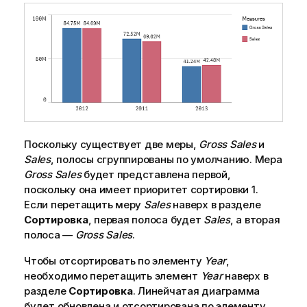
Поскольку существует две меры,
Gross Sales
и
Sales
, полосы сгруппированы по умолчанию. Мера
Gross Sales
будет представлена первой,
поскольку она имеет приоритет сортировки 1.
Если перетащить меру
Sales
наверх в разделе
Сортировка
, первая полоса будет
Sales
, а вторая
полоса —
Gross Sales
.
Чтобы отсортировать по элементу
Year
,
необходимо перетащить элемент
Year
наверх в
разделе
Сортировка
. Линейчатая диаграмма
будет обновлена и отсортирована по элементу