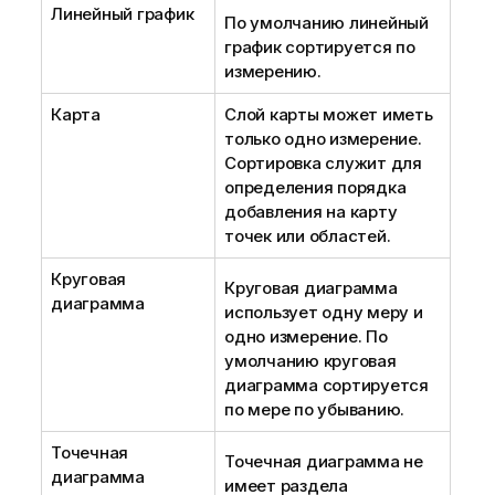
Линейный график
По умолчанию линейный
график сортируется по
измерению.
Карта
Слой карты может иметь
только одно измерение.
Сортировка служит для
определения порядка
добавления на карту
точек или областей.
Круговая
Круговая диаграмма
диаграмма
использует одну меру и
одно измерение. По
умолчанию круговая
диаграмма сортируется
по мере по убыванию.
Точечная
Точечная диаграмма не
диаграмма
имеет раздела