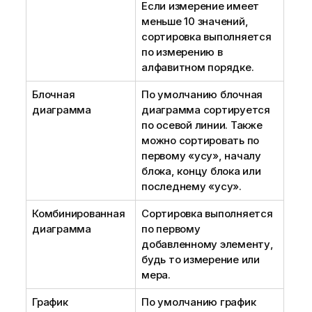
Если измерение имеет
меньше 10 значений,
сортировка выполняется
по измерению в
алфавитном порядке.
Блочная
По умолчанию блочная
диаграмма
диаграмма сортируется
по осевой линии. Также
можно сортировать по
первому «усу», началу
блока, концу блока или
последнему «усу».
Комбинированная
Сортировка выполняется
диаграмма
по первому
добавленному элементу,
будь то измерение или
мера.
График
По умолчанию график