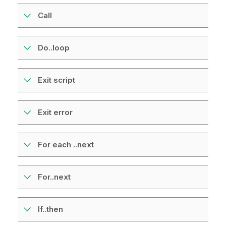
Call
Do..loop
Exit script
Exit error
For each ..next
For..next
If..then