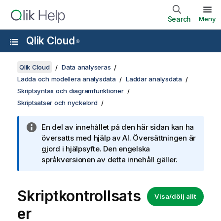
Search
Meny
Qlik Cloud
®
Qlik Cloud
Data analyseras
Ladda och modellera analysdata
Laddar analysdata
Skriptsyntax och diagramfunktioner
Skriptsatser och nyckelord
En del av innehållet på den här sidan kan ha
översatts med hjälp av AI. Översättningen är
gjord i hjälpsyfte. Den engelska
språkversionen av detta innehåll gäller.
Skriptkontrollsats
Visa/dölj allt
er