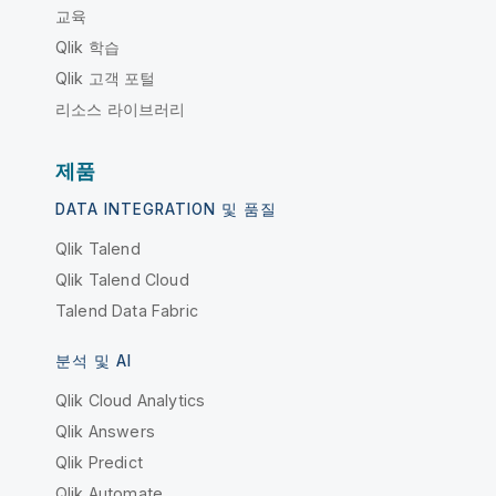
교육
Qlik 학습
Qlik 고객 포털
리소스 라이브러리
제품
DATA INTEGRATION 및 품질
Qlik Talend
Qlik Talend Cloud
Talend Data Fabric
분석 및 AI
Qlik Cloud Analytics
Qlik Answers
Qlik Predict
Qlik Automate