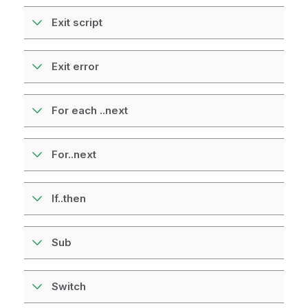
Exit script
Exit error
For each ..next
For..next
If..then
Sub
Switch