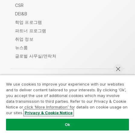
CSR
DEI&B
학업 프로그램
파트너 프로그램
취업 정보
뉴스룸
글로벌 사무실/연락처
We use cookies to improve your experience with our websites
Qlik Community
and to deliver content tailored to your interests. By clicking ‘Ok’,
you accept the use of additional cookies which may involve
data transmission to third parties. Refer to our Privacy & Cookie
법적 계약
제품 약관
Legal Policies
Notice or click ‘More Information’ for details on cookie usage on
Legal Policies
사용 약관
상표
our sites.
Privacy & Cookie Notice
지금 채팅
Do Not Share My Info
Ok
Copyright © 1993-2026 QlikTech International AB. 무단 전재
및 복제를 금합니다.