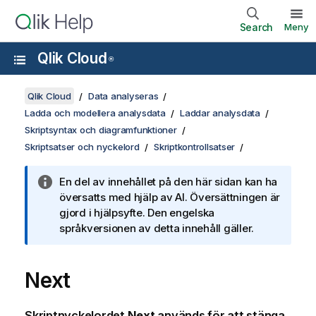
Search
Meny
Qlik Cloud
®
Qlik Cloud
Data analyseras
Ladda och modellera analysdata
Laddar analysdata
Skriptsyntax och diagramfunktioner
Skriptsatser och nyckelord
Skriptkontrollsatser
En del av innehållet på den här sidan kan ha
översatts med hjälp av AI. Översättningen är
gjord i hjälpsyfte. Den engelska
språkversionen av detta innehåll gäller.
Next
Skriptnyckelordet
Next
används för att stänga