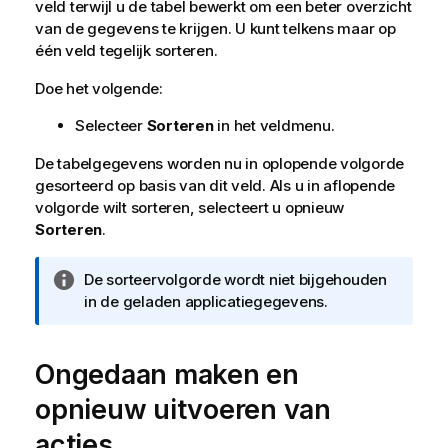
veld terwijl u de tabel bewerkt om een beter overzicht
van de gegevens te krijgen. U kunt telkens maar op
één veld tegelijk sorteren.
Doe het volgende:
Selecteer
Sorteren
in het veldmenu.
De tabelgegevens worden nu in oplopende volgorde
gesorteerd op basis van dit veld. Als u in aflopende
volgorde wilt sorteren, selecteert u opnieuw
Sorteren
.
I
De sorteervolgorde wordt niet bijgehouden
n
in de geladen applicatiegegevens.
f
o
Ongedaan maken en
r
m
opnieuw uitvoeren van
a
t
acties