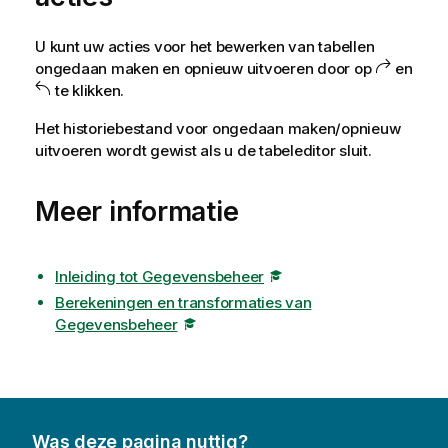
i
e
U kunt uw acties voor het bewerken van tabellen
ongedaan maken en opnieuw uitvoeren door op
en
te klikken.
Het historiebestand voor ongedaan maken/opnieuw
uitvoeren wordt gewist als u de tabeleditor sluit.
Meer informatie
Inleiding tot Gegevensbeheer
Berekeningen en transformaties van
Gegevensbeheer
Was deze pagina nuttig?