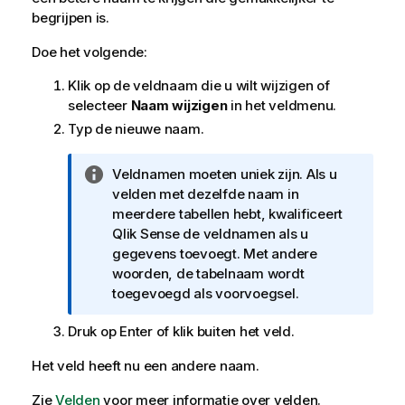
begrijpen is.
Doe het volgende:
Klik op de veldnaam die u wilt wijzigen of
selecteer
Naam wijzigen
in het veldmenu.
Typ de nieuwe naam.
I
Veldnamen moeten uniek zijn. Als u
n
velden met dezelfde naam in
f
meerdere tabellen hebt, kwalificeert
o
Qlik Sense
de veldnamen als u
r
gegevens toevoegt. Met andere
m
woorden, de tabelnaam wordt
a
toegevoegd als voorvoegsel.
t
Druk op Enter of klik buiten het veld.
i
e
Het veld heeft nu een andere naam.
Zie
Velden
voor meer informatie over velden.