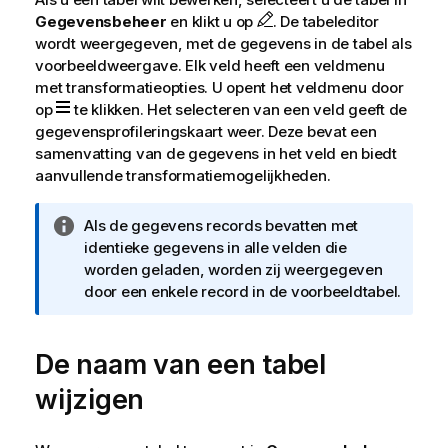
Gegevensbeheer
en klikt u op
. De tabeleditor
wordt weergegeven, met de gegevens in de tabel als
voorbeeldweergave. Elk veld heeft een veldmenu
met transformatieopties. U opent het veldmenu door
op
te klikken. Het selecteren van een veld geeft de
gegevensprofileringskaart weer. Deze bevat een
samenvatting van de gegevens in het veld en biedt
aanvullende transformatiemogelijkheden.
I
Als de gegevens records bevatten met
n
identieke gegevens in alle velden die
f
worden geladen, worden zij weergegeven
o
door een enkele record in de voorbeeldtabel.
r
m
De naam van een tabel
a
t
wijzigen
i
e