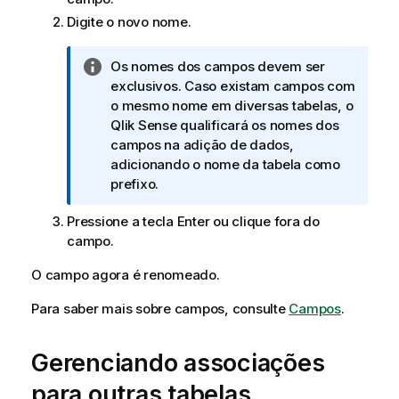
Digite o novo nome.
N
Os nomes dos campos devem ser
o
exclusivos. Caso existam campos com
t
o mesmo nome em diversas tabelas, o
a
Qlik Sense
qualificará os nomes dos
i
campos na adição de dados,
n
adicionando o nome da tabela como
f
prefixo.
o
Pressione a tecla Enter ou clique fora do
r
campo.
m
a
O campo agora é renomeado.
t
i
Para saber mais sobre campos, consulte
Campos
.
v
a
Gerenciando associações
para outras tabelas