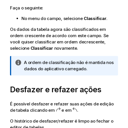
Faça o seguinte:
No menu do campo, selecione
Classificar
.
Os dados da tabela agora são classificados em
ordem crescente de acordo com este campo. Se
você quiser classificar em ordem decrescente,
selecione
Classificar
novamente.
N
A ordem de classificação não é mantida nos
o
dados do aplicativo carregado.
t
a
Desfazer e refazer ações
i
n
f
É possível desfazer e refazer suas ações de edição
o
de tabela clicando em
e em
.
r
m
O histórico de desfazer/refazer é limpo ao fechar o
a
editor de tabelas.