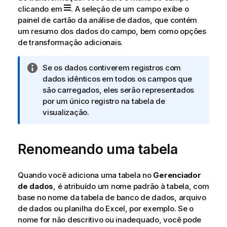
clicando em
. A seleção de um campo exibe o
painel de cartão da análise de dados, que contém
um resumo dos dados do campo, bem como opções
de transformação adicionais.
N
Se os dados contiverem registros com
o
dados idênticos em todos os campos que
t
são carregados, eles serão representados
a
por um único registro na tabela de
i
visualização.
n
f
Renomeando uma tabela
o
r
m
Quando você adiciona uma tabela no
Gerenciador
a
de dados
, é atribuído um nome padrão à tabela, com
t
base no nome da tabela de banco de dados, arquivo
i
de dados ou planilha do Excel, por exemplo. Se o
v
nome for não descritivo ou inadequado, você pode
a