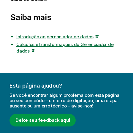
t
i
Saiba mais
v
a
Introdução ao gerenciador de dados
Cálculos e transformações do Gerenciador de
dados
Esta página ajudou?
Se você encontrar algum problema com esta página
ou seu conteúdo – um erro de digitação, uma etapa
ausente ou um erro técnico – avise-nos!
Deixe seu feedback aqui