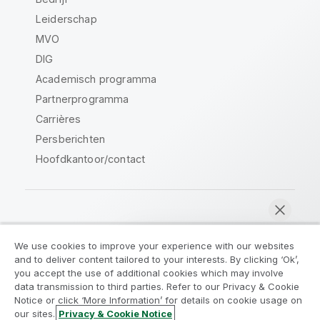
Leiderschap
MVO
DIG
Academisch programma
Partnerprogramma
Carrières
Persberichten
Hoofdkantoor/contact
Qlik Community
We use cookies to improve your experience with our websites
and to deliver content tailored to your interests. By clicking ‘Ok’,
Juridische overeenkomsten
you accept the use of additional cookies which may involve
data transmission to third parties. Refer to our Privacy & Cookie
Productvoorwaarden
Legal Policies
Notice or click ‘More Information’ for details on cookie usage on
Legal Policies
Gebruiksvoorwaarden
our sites.
Privacy & Cookie Notice