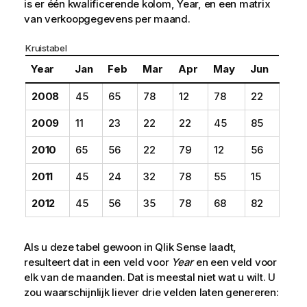
is er één kwalificerende kolom,
Year
, en een matrix
van verkoopgegevens per maand.
Kruistabel
Year
Jan
Feb
Mar
Apr
May
Jun
2008
45
65
78
12
78
22
2009
11
23
22
22
45
85
2010
65
56
22
79
12
56
2011
45
24
32
78
55
15
2012
45
56
35
78
68
82
Als u deze tabel gewoon in
Qlik Sense
laadt,
resulteert dat in een
veld
voor
Year
en een veld voor
elk van de maanden. Dat is meestal niet wat u wilt. U
zou waarschijnlijk liever drie velden laten genereren: