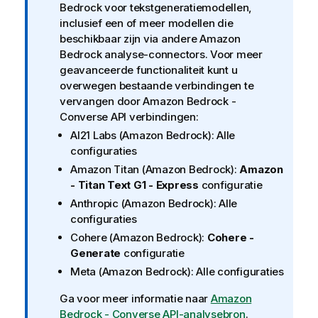
o
Bedrock
voor tekstgeneratiemodellen,
r
inclusief een of meer modellen die
m
beschikbaar zijn via andere
Amazon
a
Bedrock
analyse-connectors. Voor meer
t
geavanceerde functionaliteit kunt u
i
overwegen bestaande verbindingen te
e
vervangen door
Amazon Bedrock -
Converse API
verbindingen:
AI21 Labs (Amazon Bedrock)
: Alle
configuraties
Amazon Titan (Amazon Bedrock)
:
Amazon
- Titan Text G1 - Express
configuratie
Anthropic (Amazon Bedrock)
: Alle
configuraties
Cohere (Amazon Bedrock)
:
Cohere -
Generate
configuratie
Meta (Amazon Bedrock)
: Alle configuraties
Ga voor meer informatie naar
Amazon
Bedrock - Converse API-analysebron
.