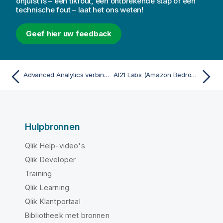
onjuist is – een tikfout, een ontbrekende stap of een
technische fout – laat het ons weten!
Geef hier uw feedback
Advanced Analytics verbindingen gebruiken in visualisatie-uitdrukkingen
AI21 Labs (Amazon Bedrock)-analysebron
Hulpbronnen
Qlik Help-video's
Qlik Developer
Training
Qlik Learning
Qlik Klantportaal
Bibliotheek met bronnen