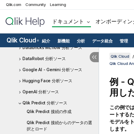
Qlik.com
Community
Learning
Amazon SageMaker analytics
source
ドキュメント
オンボーディン
Azure ML 分析ソース
Azure OpenAI 分析ソース
Qlik Cloud
紹介
新機能
分析
データ統合
管理
®
Databricks MLflow 分析ソース
Qlik Cloud
DataRobot 分析ソース
Qlik Cloud 
Google AI - Gemini 分析ソース
例 -
Q
Hugging Face 分析ソース
用した 
OpenAI 分析ソース
Qlik Predict 分析ソース
この例で
Qlik Predict 接続の作成
ートするた
モデルを
Qlik Predict 接続からのデータの選
します。
択とロード