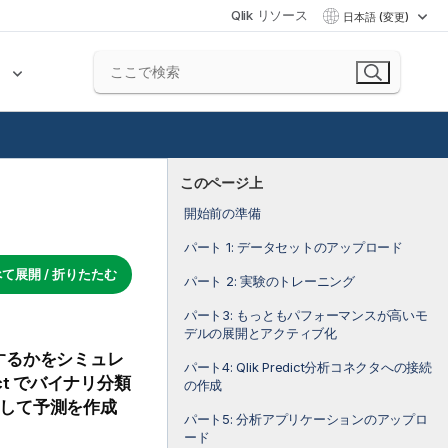
Qlik リソース
日本語 (変更)
ク
このページ上
開始前の準備
パート 1: データセットのアップロード
て展開 / 折りたたむ
パート 2: 実験のトレーニング
パート3: もっともパフォーマンスが高いモ
デルの展開とアクティブ化
するかをシミュレ
パート4: Qlik Predict分析コネクタへの接続
ct
でバイナリ分類
の作成
して予測を作成
パート5: 分析アプリケーションのアップロ
ード