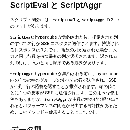
ScriptEval と ScriptAggr
スクリプト関数には、
と
の 2 つ
ScriptEval
ScriptAggr
のセットがあります。
: hypercube が集約された後、指定された列
ScriptEval
のすべての行が SSE コネクタに送信されます。推測され
るレスポンスは 1 列です。複数の列が返された場合、入
力と同じ行数を持つ最初の列が選択されます。返される
列の行は、入力と同じ順序である必要があります。
: hypercube が集約される前に、hypercube
ScriptAggr
内の 1 つの
軸
のグループのすべての行が送信され、SSE
が 1 列 1 行の応答を返すことが推測されます。軸の値ご
とに 1 つの要求が SSE に送信されます。このような使用
例もありますが、
が多数の軸の値で呼び出さ
ScriptAggr
れるとパフォーマンスの問題が発生する可能性があるた
め、このメソッドを使用することはまれです。
データ型