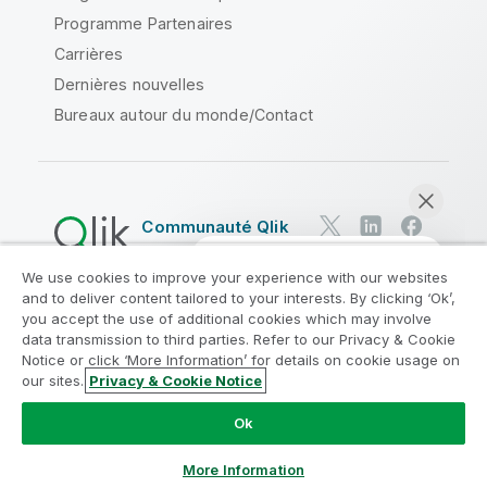
Programme Partenaires
Carrières
Dernières nouvelles
Bureaux autour du monde/Contact
Communauté Qlik
We use cookies to improve your experience with our websites
Contrats juridiques
and to deliver content tailored to your interests. By clicking ‘Ok’,
Conditions d'utilisation des produits
you accept the use of additional cookies which may involve
data transmission to third parties. Refer to our Privacy & Cookie
Legal Policies
Conditions légales
Notice or click ‘More Information’ for details on cookie usage on
Conditions d'utilisation
Marques
our sites.
Privacy & Cookie Notice
Discuter maintenant
Do Not Share My Info
Ok
Copyright © 1993-2026 QlikTech International AB. Tous
droits réservés.
More Information