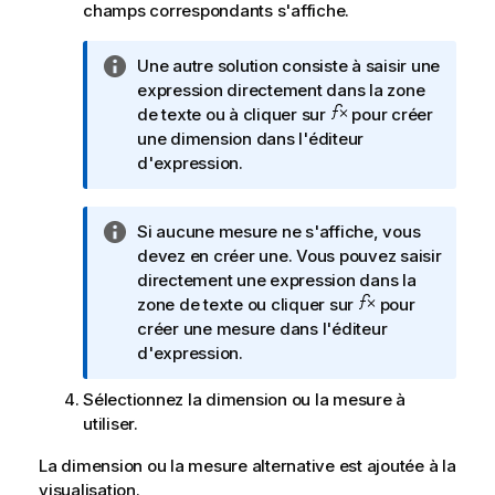
champs correspondants s'affiche.
N
Une autre solution consiste à saisir une
o
expression directement dans la zone
t
de texte ou à cliquer sur
pour créer
e
une dimension dans l'éditeur
I
d'expression.
n
f
N
Si aucune mesure ne s'affiche, vous
o
o
devez en créer une. Vous pouvez saisir
r
t
directement une expression dans la
m
e
zone de texte ou cliquer sur
pour
a
I
créer une mesure dans l'éditeur
t
n
d'expression.
i
f
o
Sélectionnez la dimension ou la mesure à
o
n
utiliser.
r
s
m
La dimension ou la mesure alternative est ajoutée à la
a
visualisation.