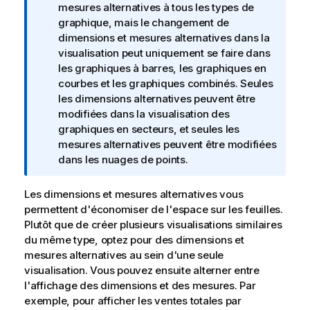
o
mesures alternatives à tous les types de
t
graphique, mais le changement de
e
dimensions et mesures alternatives dans la
I
visualisation peut uniquement se faire dans
n
les graphiques à barres, les graphiques en
f
courbes et les graphiques combinés. Seules
o
les dimensions alternatives peuvent être
r
modifiées dans la visualisation des
m
graphiques en secteurs, et seules les
a
mesures alternatives peuvent être modifiées
t
dans les nuages de points.
i
o
Les dimensions et mesures alternatives vous
n
permettent d'économiser de l'espace sur les feuilles.
s
Plutôt que de créer plusieurs visualisations similaires
du même type, optez pour des dimensions et
mesures alternatives au sein d'une seule
visualisation. Vous pouvez ensuite alterner entre
l'affichage des dimensions et des mesures. Par
exemple, pour afficher les ventes totales par