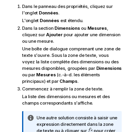
Dans le panneau des propriétés, cliquez sur
l'onglet
Données
.
L'onglet
Données
est étendu.
Dans la section
Dimensions
ou
Mesures
,
cliquez sur
Ajouter
pour ajouter une dimension
ou une mesure.
Une boîte de dialogue comprenant une zone de
texte s'ouvre. Sous la zone de texte, vous
voyez la liste complète des dimensions ou des
mesures disponibles, groupées par
Dimensions
ou par
Mesures
(c.-à-d. les éléments
principaux) et par
Champs
.
Commencez à remplir la zone de texte.
La liste des dimensions ou mesures et des
champs correspondants s'affiche.
N
Une autre solution consiste à saisir une
o
expression directement dans la zone
t
de texte ou à cliquer sur
pour créer