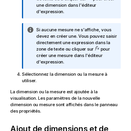
e
une dimension dans l'éditeur
I
d'expression.
n
f
N
Si aucune mesure ne s'affiche, vous
o
o
devez en créer une. Vous pouvez saisir
r
t
directement une expression dans la
m
e
zone de texte ou cliquer sur
pour
a
I
créer une mesure dans l'éditeur
t
n
d'expression.
i
f
o
Sélectionnez la dimension ou la mesure à
o
n
utiliser.
r
s
m
La dimension ou la mesure est ajoutée à la
a
visualisation. Les paramètres de la nouvelle
t
dimension ou mesure sont affichés dans le panneau
i
des
propriétés
.
o
n
s
Ajout de dimensions et de