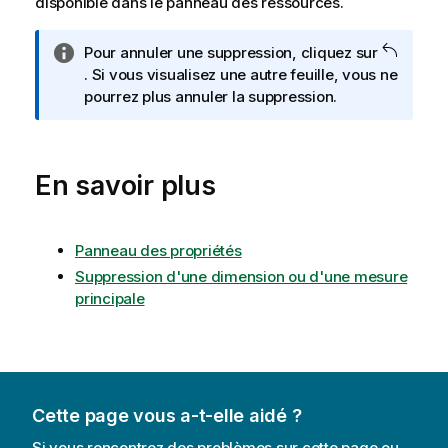
disponible dans le panneau des ressources.
N
Pour annuler une suppression, cliquez sur
o
. Si vous visualisez une autre feuille, vous ne
t
pourrez plus annuler la suppression.
e
I
n
En savoir plus
f
o
r
m
Panneau des propriétés
a
Suppression d'une dimension ou d'une mesure
t
principale
i
o
n
s
Cette page vous a-t-elle aidé ?
Si vous rencontrez des problèmes sur cette page ou