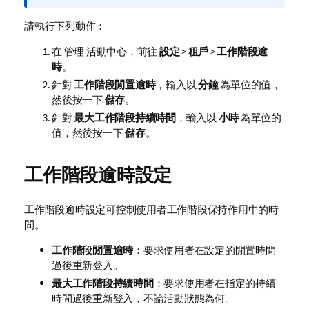
備
註
請執行下列動作：
在
管理
活動中心，前往
設定
>
租戶
>
工作階段逾
時
。
針對
工作階段閒置逾時
，輸入以
分鐘
為單位的值，
然後按一下
儲存
。
針對
最大工作階段持續時間
，輸入以
小時
為單位的
值，然後按一下
儲存
。
工作階段逾時設定
工作階段逾時設定可控制使用者工作階段保持作用中的時
間。
工作階段閒置逾時
：要求使用者在設定的閒置時間
過後重新登入。
最大工作階段持續時間
：要求使用者在指定的持續
時間過後重新登入，不論活動狀態為何。