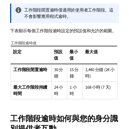
資
工作階段閒置逾時僅適用於使用者工作階段。這
訊
不會影響應用程式逾時。
備
註
下表顯示每個工作階段逾時設定的預設值和允許的範圍。
工作階段逾時值
設定
預設
最小
最大值
值
值
工作階段閒置逾時
30 分
15 分
1,440 分鐘 (24 小
鐘
鐘
時)
最大工作階段持續
24 小
1 小
168 小時 (7 天)
時間
時
時
工作階段逾時如何與您的身分識
別提供者互動