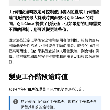
工作階段逾時設定可控制使用者因閒置或工作階段
達到允許的最大持續時間而登出
Qlik Cloud
的時
間。
Qlik Cloud
提供了預設值，但如果您的組織需要
不同的限制，您可以變更這些值。
設定這些設定以平衡安全性和使用者便利性。較短的逾時
可降低安全性風險，但可能會中斷使用者。較長的逾時可
提高可用性，但如果裝置處於無人看管狀態，則會增加風
險。請根據您組織的安全性需求和使用者活動模式來選擇
值。
變更工作階段逾時值
您必須擁有
租戶管理員
角色才能變更這些設定。
資
變更僅適用於新的工作階段。現有的工作階段會
訊
保留其目前的逾時值。