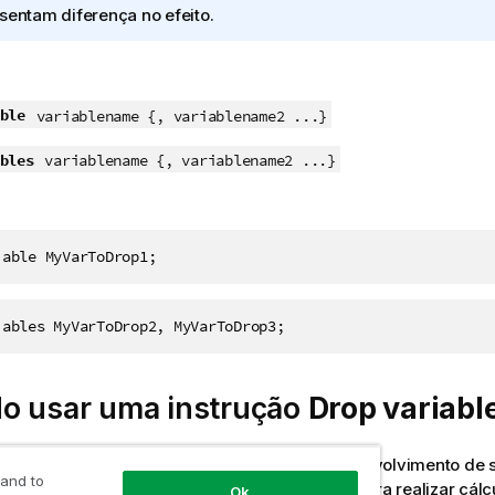
sentam diferença no efeito.
ble
variablename {, variablename2 ...}
bles
variablename {, variablename2 ...}
iable MyVarToDrop1;
iables MyVarToDrop2, MyVarToDrop3;
o usar uma instrução
Drop variabl
ões
Drop variable
são úteis para separar o desenvolvimento de s
 and to
ento de pasta. Você pode usar uma variável para realizar cálc
Ok