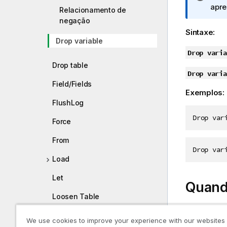
o
apre
Relacionamento de
t
negação
a
Sintaxe:
i
Drop variable
n
Drop varia
f
Drop table
Drop varia
o
Field/Fields
r
Exemplos:
m
FlushLog
a
Drop var
t
Force
i
From
v
Drop var
a
Load
Let
Quand
Loosen Table
As instruç
Map
We use cookies to improve your experience with our websites
desenvolvim