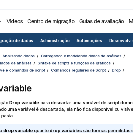
Vídeos
Centro de migração
Guias de avaliação
M
egração de dados
Administração
Automações
Desenvolvi
Analisando dados
Carregando e modelando dados de análises
ados de análises
Sintaxe de scripts e funções de gráficos
ve e comandos de script
Comandos regulares de Script
Drop
variable
rução
Drop variable
para descartar uma variável de script dura
ndo uma variável é descartada, ela não fica disponível ou visíve
 pasta.
to
drop variable
quanto
drop variables
são formas permitidas 