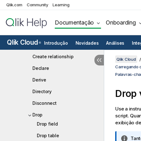
Qlik.com
Community
Learning
Comment field
Comment table
Documentação
Onboarding
Connect
Qlik Cloud
Introdução
Novidades
Análises
Int
®
Constrain
Create relationship
Qlik Cloud
Carregando d
Declare
Palavras-cha
Derive
Drop 
Directory
Disconnect
Use a inst
Drop
script. Qua
exibição de
Drop field
Drop table
N
Tan