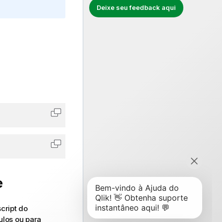
Deixe seu feedback aqui
Copiar código para área de transferência
Copiar código para área de transferência
e
cript do
ulos ou para