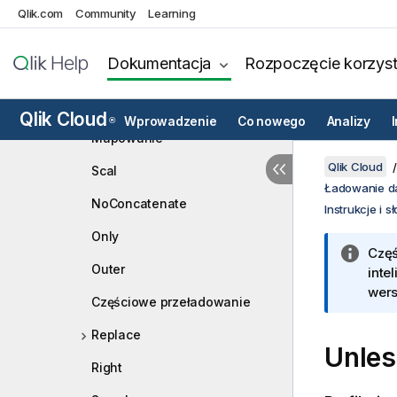
IntervalMatch
Qlik.com
Community
Learning
Join
Dokumentacja
Rozpoczęcie korzyst
Keep
Left
Qlik Cloud
Wprowadzenie
Co nowego
Analizy
®
Mapowanie
Qlik Cloud
Scal
Ładowanie d
NoConcatenate
Instrukcje i 
Only
Częś
Outer
inte
wers
Częściowe przeładowanie
Replace
Unles
Right