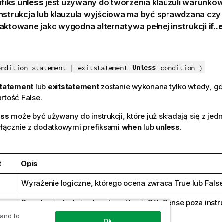
ufiks
unless
jest używany do tworzenia klauzuli warunkowe
nstrukcja lub klauzula wyjściowa ma być sprawdzana czy 
raktowane jako wygodna alternatywa pełnej instrukcji
if..
Unless
ondition statement | exitstatement
condition )
tatement
lub
exitstatement
zostanie wykonana tylko wtedy, g
artość
False
.
ess
może być używany do instrukcji, które już składają się z jedn
 włącznie z dodatkowymi prefiksami
when
lub
unless
.
t
Opis
Wyrażenie logiczne, którego ocena zwraca
True
lub
Fals
Dowolna instrukcja skryptu aplikacji
Qlik Sense
poza instr
sterowania.
 and to
Ok