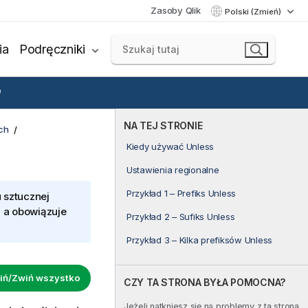
Zasoby Qlik
Polski (Zmień)
ia
Podręczniki
NA TEJ STRONIE
ch
Kiedy używać Unless
Ustawienia regionalne
Przykład 1 – Prefiks Unless
 sztucznej
, a obowiązuje
Przykład 2 – Sufiks Unless
Przykład 3 – Kilka prefiksów Unless
iń/Zwiń wszystko
CZY TA STRONA BYŁA POMOCNA?
Jeżeli natkniesz się na problemy z tą stroną