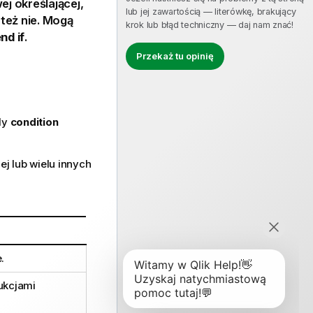
j określającej,
lub jej zawartością — literówkę, brakujący
też nie. Mogą
krok lub błąd techniczny — daj nam znać!
end if
.
Przekaż tu opinię
dy
condition
ej lub wielu innych
e
.
ukcjami