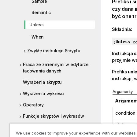
Sample
Prefiks i s
czy dana i
Semantic
być one t
Unless
Składnia:
When
Unless
(
c
Zwykłe instrukcje Scryptu
Instrukcja
s
przyjmie w
Praca ze zmiennymi w edytorze
ładowania danych
Prefiks
unl
instrukcji,
Wyrażenia skryptu
Argumenty
Wyrażenia wykresu
Argumen
Operatory
condition
Funkcje skryptów i wykresów
statement
Skrypty na poziomie wykresu
We use cookies to improve your experience with our websites