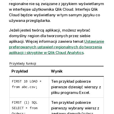
regionalne nie są związane z językiem wyświetlanym
w interfejsie użytkownika
Qlik Cloud
. Interfejs
Qlik
Cloud
będzie wyświetlany w tym samym języku co
używana przeglądarka.
Jeżeli jesteś twórcą aplikacji, możesz wybrać
domyślny region dla tworzonych przez siebie
aplikacji. Więcej informacji zawiera temat
Ustawianie
preferowanych ustawień regionalnych do tworzenia
aplikacji i skryptów w Qlik Cloud Analytics
.
Przykłady funkcji
Przykład
Wynik
FIRST 10 LOAD *
Ten przykład pobierze
from abc.csv;
pierwsze dziesięć wierszy z
pliku programu Excel.
FIRST (1) SQL
Ten przykład pobierze
SELECT * from
pierwszy wybrany wiersz z
Orders;
zestawu danych
Orders
.