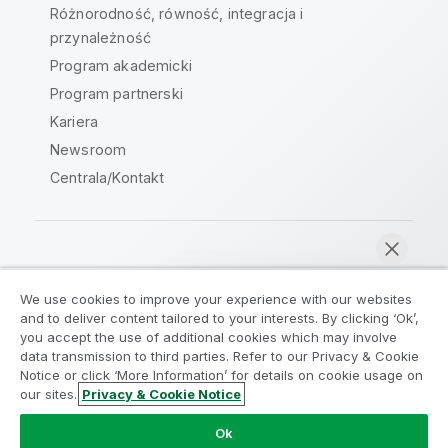
Różnorodność, równość, integracja i
przynależność
Program akademicki
Program partnerski
Kariera
Newsroom
Centrala/Kontakt
Społeczność Qlik
We use cookies to improve your experience with our websites
and to deliver content tailored to your interests. By clicking ‘Ok’,
Umowy prawne
Warunki produktu
you accept the use of additional cookies which may involve
data transmission to third parties. Refer to our Privacy & Cookie
Legal Policies
Legal Policies
Notice or click ‘More Information’ for details on cookie usage on
Warunki korzystania
Znaki towarowe
our sites.
Privacy & Cookie Notice
Rozmawiaj teraz
Do Not Share My Info
Ok
Copyright © 1993-2026 QlikTech International AB. Wszelkie