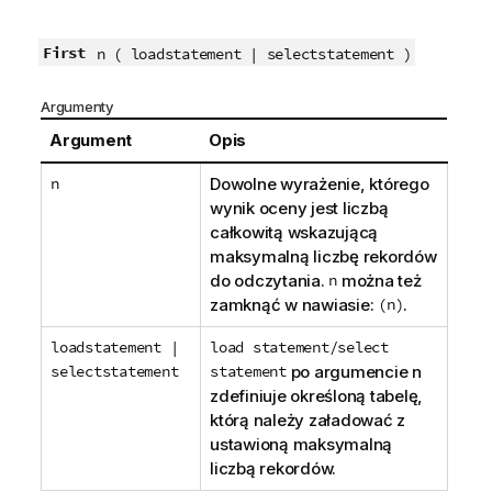
First
n ( loadstatement | selectstatement )
Argumenty
Argument
Opis
n
Dowolne wyrażenie, którego
wynik oceny jest liczbą
całkowitą wskazującą
maksymalną liczbę rekordów
do odczytania.
n
można też
zamknąć w nawiasie:
(n)
.
loadstatement |
load statement/select
selectstatement
statement
po argumencie n
zdefiniuje określoną tabelę,
którą należy załadować z
ustawioną maksymalną
liczbą rekordów.