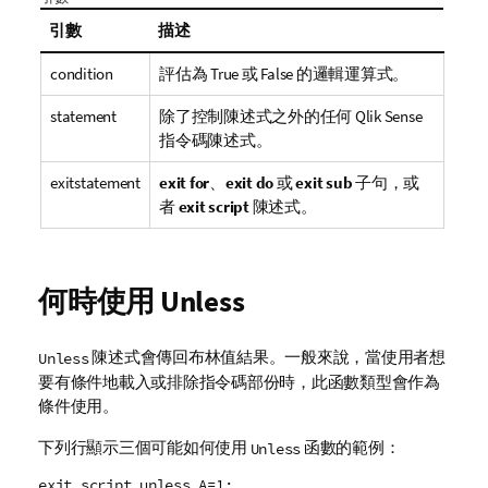
引數
描述
condition
評估為
True
或
False
的邏輯運算式。
statement
除了控制陳述式之外的任何
Qlik Sense
指令碼陳述式。
exitstatement
exit for
、
exit do
或
exit sub
子句，或
者
exit script
陳述式。
何時使用
Unless
陳述式會傳回布林值結果。一般來說，當使用者想
Unless
要有條件地載入或排除指令碼部份時，此函數類型會作為
條件使用。
下列行顯示三個可能如何使用
函數的範例：
Unless
exit script unless A=1;