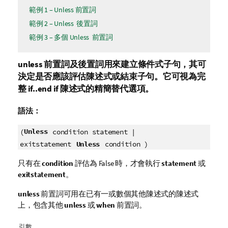
範例 1 – Unless 前置詞
範例 2 – Unless 後置詞
範例 3 – 多個 Unless 前置詞
unless
前置詞及後置詞用來建立條件式子句，其可
決定是否應該評估陳述式或結束子句。它可視為完
整
if..end if
陳述式的精簡替代選項。
語法：
Unless
(
condition statement |
Unless
exitstatement
condition )
只有在
condition
評估為
False
時，才會執行
statement
或
exitstatement
。
unless
前置詞可用在已有一或數個其他陳述式的陳述式
上，包含其他
unless
或
when
前置詞。
引數