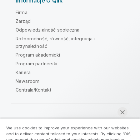
Informacje O Qlik
Firma
Zarząd
Odpowiedzialność społeczna
Różnorodność, równość, integracja i
przynależność
Program akademicki
Program partnerski
Kariera
Newsroom
Centrala/Kontakt
Społeczność Qlik
We use cookies to improve your experience with our websites
and to deliver content tailored to your interests. By clicking ‘Ok’,
Umowy prawne
Warunki produktu
you accept the use of additional cookies which may involve