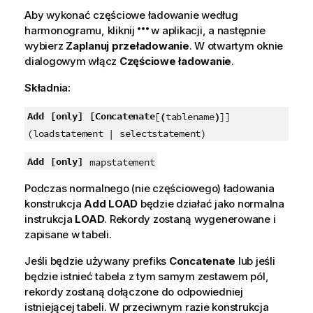
Aby wykonać częściowe ładowanie według
j
harmonogramu, kliknij
a
w aplikacji, a następnie
wybierz
Zaplanuj przeładowanie
. W otwartym oknie
dialogowym włącz
Częściowe ładowanie
.
Składnia:
Add
[only]
[Concatenate
[
(
tablename
)
]]
(loadstatement | selectstatement)
Add
[only]
mapstatement
Podczas normalnego (nie częściowego) ładowania
konstrukcja
Add
LOAD
będzie działać jako normalna
instrukcja
LOAD
. Rekordy zostaną wygenerowane i
zapisane w tabeli.
Jeśli będzie używany prefiks
Concatenate
lub jeśli
będzie istnieć tabela z tym samym zestawem pól,
rekordy zostaną dołączone do odpowiedniej
istniejącej tabeli. W przeciwnym razie konstrukcja