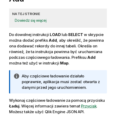
NA TEJ STRONIE
Dowiedz się więcej
Do dowolnej instrukcji
LOAD
lub
SELECT
w skrypcie
można dodać prefiks
Add
, aby określić, że powinna
ona dodawać rekordy do innej tabeli. Określa on
również, że ta instrukcja powinna być uruchamiana
podczas częściowego ładowania. Prefiksu
Add
można też użyć w instrukcji
Map
.
I
Aby częściowe ładowanie działało
n
poprawnie, aplikacja musi zostać otwarta z
f
danymi przed jego uruchomieniem.
o
r
Wykonaj częściowe ładowanie za pomocą przycisku
m
Ładuj
.
Więcej informacji zawiera temat
Przycisk
.
a
Możesz także użyć
Qlik Engine JSON API
.
c