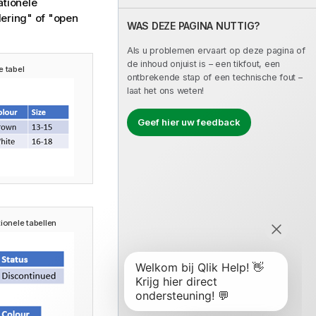
ationele
ering" of "open
WAS DEZE PAGINA NUTTIG?
Als u problemen ervaart op deze pagina of
de inhoud onjuist is – een tikfout, een
 tabel
ontbrekende stap of een technische fout –
laat het ons weten!
Geef hier uw feedback
onele tabellen