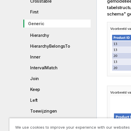
gemodelleer
Crosstable
tabelstruct
First
schema" g
Generic
Voorbeeld va
Hierarchy
HierarchyBelongsTo
Inner
IntervalMatch
Join
Keep
Voorbeeld va
Left
Toewijzingen
Merge
We use cookies to improve your experience with our websites