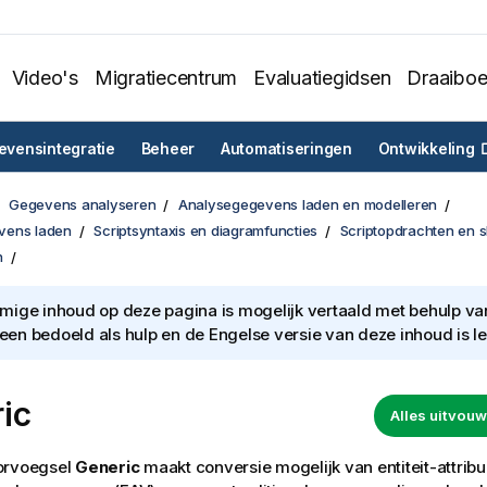
Video's
Migratiecentrum
Evaluatiegidsen
Draaibo
vensintegratie
Beheer
Automatiseringen
Ontwikkeling
Gegevens analyseren
Analysegegevens laden en modelleren
vens laden
Scriptsyntaxis en diagramfuncties
Scriptopdrachten en 
n
ige inhoud op deze pagina is mogelijk vertaald met behulp van 
lleen bedoeld als hulp en de Engelse versie van deze inhoud is l
ic
Alles uitvo
orvoegsel
Generic
maakt conversie mogelijk van entiteit-attrib