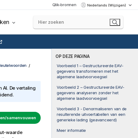
Qlik-bronnen
Nederlands (Wijzigen)
eken
OP DEZE PAGINA
sleutelwoorden
Voorbeeld 1 – Gestructureerde EAV-
gegevens transformeren met het
algemene laadvoorvoegsel
Voorbeeld 2 – Gestructureerde EAV-
AI. De vertaling
gegevens analyseren zonder het
eidend.
algemene laadvoorvoegsel
Voorbeeld 3 - Denormaliseren van de
resulterende uitvoertabellen van een
uwen/samenvouwen
generieke lading (geavanceerd)
Meer informatie
uut-waarde