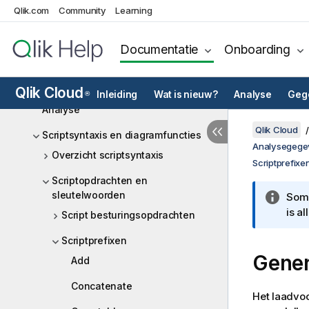
toegang
Qlik.com
Community
Learning
Gegevensbronnen in Qlik Cloud
Analytics
Documentatie
Onboarding
Gegevens uit bestanden laden
Qlik Cloud
Analysebronnen in Qlik Cloud
Inleiding
Wat is nieuw?
Analyse
Gege
®
Analyse
Qlik Cloud
Scriptsyntaxis en diagramfuncties
Analysegege
Overzicht scriptsyntaxis
Scriptprefixe
Scriptopdrachten en
sleutelwoorden
Somm
is a
Script besturingsopdrachten
Scriptprefixen
Gener
Add
Concatenate
Het laadvo