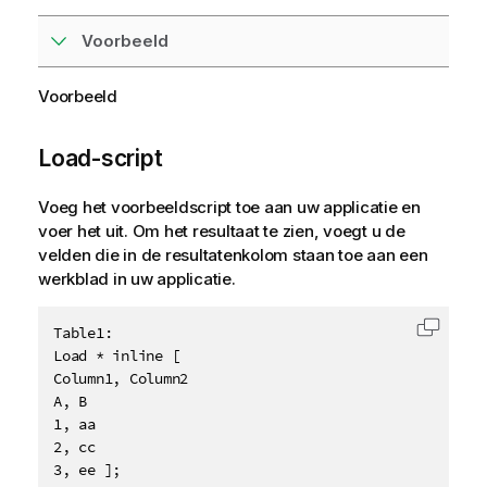
Voorbeeld
Voorbeeld
Load-script
Voeg het voorbeeldscript toe aan uw applicatie en
voer het uit. Om het resultaat te zien, voegt u de
velden die in de resultatenkolom staan toe aan een
werkblad in uw applicatie.
Table1:

Code k
Load * inline [

Column1, Column2

A, B

1, aa

2, cc

3, ee ];
