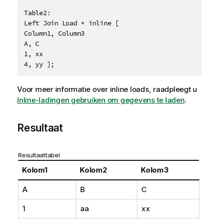
Table2:

Left Join Load * inline [

Column1, Column3

A, C

1, xx

4, yy ]; 
Voor meer informatie over inline loads, raadpleegt u
Inline-ladingen gebruiken om gegevens te laden
.
Resultaat
Resultaattabel
Kolom1
Kolom2
Kolom3
A
B
C
1
aa
xx