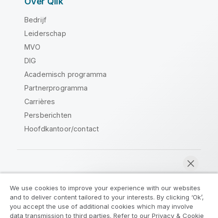
Over Qlik
Bedrijf
Leiderschap
MVO
DIG
Academisch programma
Partnerprogramma
Carrières
Persberichten
Hoofdkantoor/contact
Qlik Community
We use cookies to improve your experience with our websites
and to deliver content tailored to your interests. By clicking ‘Ok’,
Juridische overeenkomsten
you accept the use of additional cookies which may involve
data transmission to third parties. Refer to our Privacy & Cookie
Productvoorwaarden
Legal Policies