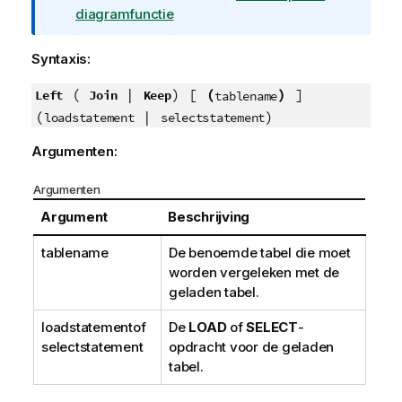
f
diagramfunctie
o
r
Syntaxis:
m
a
(
|
) [
(
)
]
Left
Join
Keep
tablename
t
(
|
)
loadstatement
selectstatement
i
Argumenten:
e
Argumenten
Argument
Beschrijving
tablename
De benoemde tabel die moet
worden vergeleken met de
geladen tabel.
loadstatement
of
De
LOAD
of
SELECT
-
selectstatement
opdracht voor de geladen
tabel.