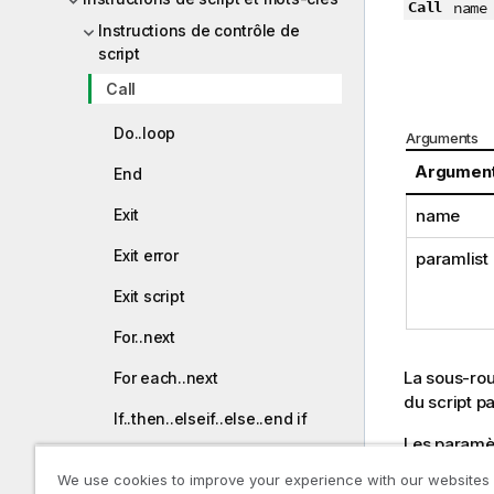
Call
nam
Instructions de contrôle de
script
Call
Do..loop
Arguments
Argumen
End
name
Exit
Exit error
paramlist
Exit script
For..next
La sous-rou
For each..next
du script p
If..then..elseif..else..end if
Les paramèt
Next
désigne une
We use cookies to improve your experience with our websites
sous-routin