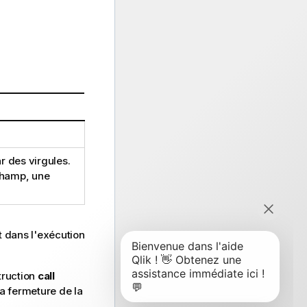
r des virgules.
hamp
, une
t dans l'exécution
truction
call
la fermeture de la