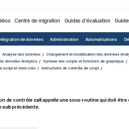
déos
Centre de migration
Guides d'évaluation
Guide
ntégration de données
Administration
Automatisations
Dé
Analyse des données
Chargement et modélisation des données Analy
e données Analytics
Syntaxe des scripts et fonctions de graphique
de script et mots-clés
Instructions de contrôle de script
ion de contrôle
call
appelle une sous-routine qui doit être 
n
sub
précédente.