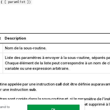
e
(
[ paramlist ]
)
t
Description
Nom de la sous-routine.
Liste des paramètres à envoyer à la sous-routine, séparés pa
Chaque élément de la liste peut correspondre à un nom de
c
variable
ou une expression arbitraire.
tine appelée par une instruction
call
doit être définie auparavan
ar une instruction
sub
.
res sont copiés dans la sous-routine et, si le paramètre de l'ins
 variable au lieu d'une expression, il est recopié et supprimé à 
 and to
e.
Ok