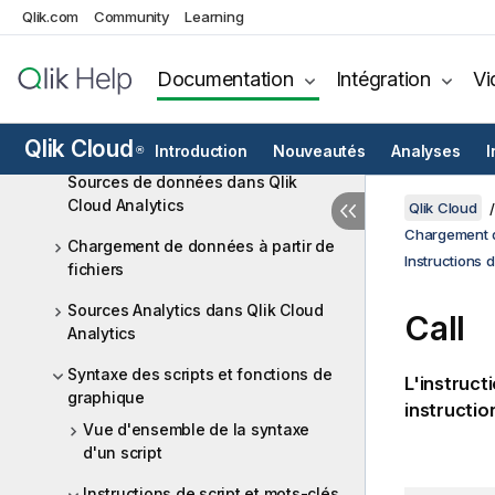
dans des espaces partagés
Qlik.com
Community
Learning
Accès aux bases de données cloud
directement via Direct Query
Documentation
Intégration
Vi
Passerelle de données Qlik - Accès
direct
Qlik Cloud
Introduction
Nouveautés
Analyses
I
®
Sources de données dans Qlik
Cloud Analytics
Qlik Cloud
Chargement d
Chargement de données à partir de
Instructions 
fichiers
Sources Analytics dans Qlik Cloud
Call
Analytics
Syntaxe des scripts et fonctions de
L'instruct
graphique
instructio
Vue d'ensemble de la syntaxe
d'un script
Instructions de script et mots-clés