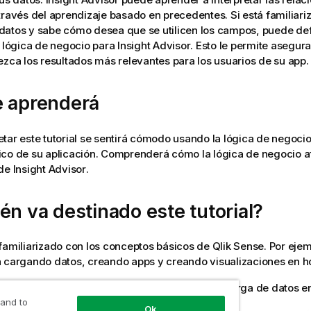
través del aprendizaje basado en precedentes. Si está familiari
atos y sabe cómo desea que se utilicen los campos, puede def
a
lógica de negocio
para
Insight Advisor
. Esto le permite asegur
ezca los resultados más relevantes para los usuarios de su app.
e aprenderá
tar este tutorial se sentirá cómodo usando la lógica de negocio 
co de su aplicación. Comprenderá cómo la lógica de negocio af
 de
Insight Advisor
.
én va destinado este tutorial?
familiarizado con los conceptos básicos de
Qlik Sense
. Por eje
a cargando datos, creando apps y creando
visualizaciones
en
h
tener acceso al
Gestor de datos
y permiso de carga de datos e
 and to
Ok