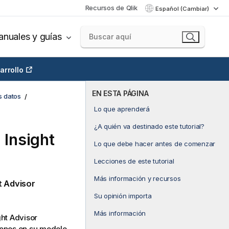
Recursos de Qlik
Español (Cambiar)
nuales y guías
arrollo
EN ESTA PÁGINA
s datos
Lo que aprenderá
¿A quién va destinado este tutorial?
a
Insight
Lo que debe hacer antes de comenzar
Lecciones de este tutorial
Más información y recursos
t Advisor
Su opinión importa
Más información
ght Advisor
iones en su modelo