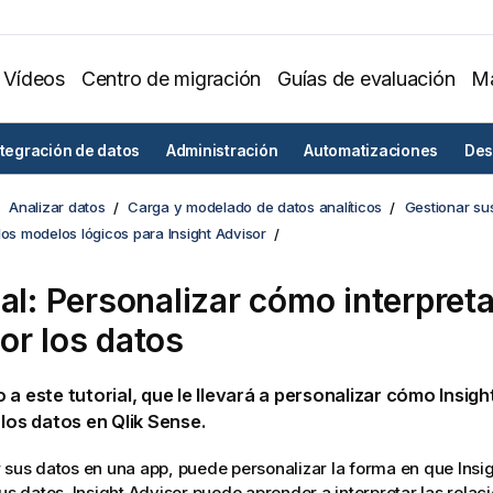
Vídeos
Centro de migración
Guías de evaluación
Ma
ntegración de datos
Administración
Automatizaciones
Des
Analizar datos
Carga y modelado de datos analíticos
Gestionar su
los modelos lógicos para Insight Advisor
ial: Personalizar cómo interpret
or
los datos
 a este tutorial, que le llevará a personalizar cómo
Insigh
 los datos en
Qlik Sense
.
r sus datos en una
app
, puede personalizar la forma en que
Insi
sus datos.
Insight Advisor
puede aprender a interpretar las relac