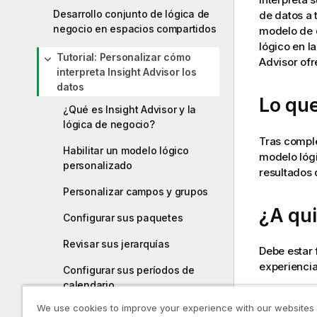
Desarrollo conjunto de lógica de
de datos a 
negocio en espacios compartidos
modelo de d
lógico
en l
Tutorial: Personalizar cómo
Advisor
ofr
interpreta Insight Advisor los
datos
Lo qu
¿Qué es Insight Advisor y la
lógica de negocio?
Tras comple
Habilitar un modelo lógico
modelo lógi
personalizado
resultados
Personalizar campos y grupos
¿A qui
Configurar sus paquetes
Revisar sus jerarquías
Debe estar 
experienci
Configurar sus períodos de
calendario
Necesitará 
Analytics
.
We use cookies to improve your experience with our websites
Configurar sus