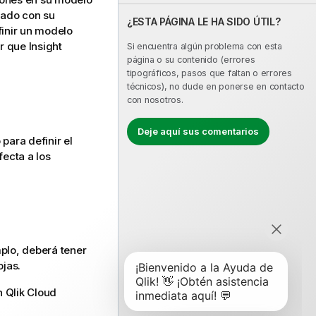
zado con su
¿ESTA PÁGINA LE HA SIDO ÚTIL?
inir un
modelo
ar que
Insight
Si encuentra algún problema con esta
página o su contenido (errores
tipográficos, pasos que faltan o errores
técnicos), no dude en ponerse en contacto
con nosotros.
Deje aquí sus comentarios
para definir el
ecta a los
mplo, deberá tener
ojas
.
n
Qlik Cloud