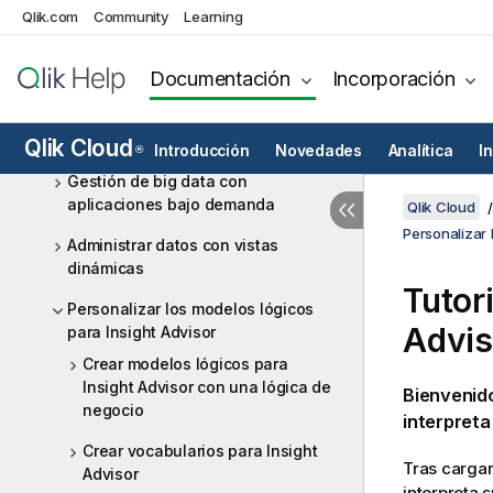
Qlik.com
Community
Learning
Modelar sus datos
Gestionar sus datos
Documentación
Incorporación
Administrar la seguridad de los
datos mediante la sección de
acceso
Qlik Cloud
Introducción
Novedades
Analítica
I
®
Gestión de big data con
aplicaciones bajo demanda
Qlik Cloud
Personalizar 
Administrar datos con vistas
dinámicas
Tutor
Personalizar los modelos lógicos
Advis
para Insight Advisor
Crear modelos lógicos para
Insight Advisor con una lógica de
Bienvenido
negocio
interpreta
Crear vocabularios para Insight
Tras carga
Advisor
interpreta 