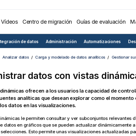
Vídeos
Centro de migración
Guías de evaluación
Ma
ntegración de datos
Administración
Automatizaciones
Des
Analizar datos
Carga y modelado de datos analíticos
Gestionar su
istrar datos con vistas dinámi
 dinámicas ofrecen a los usuarios la capacidad de contro
fuentes analíticas que desean explorar como el momento
 los datos en las
visualizaciones
.
dinámicas le permiten consultar y ver subconjuntos relevantes 
de datos en
gráficos
que se pueden actualizar dinámicamente a
s
selecciones
. Esto permite unas visualizaciones actualizadas p