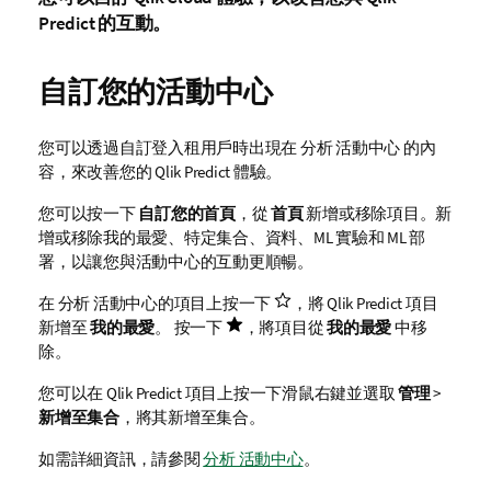
Predict
的互動。
自訂您的活動中心
您可以透過自訂登入租用戶時出現在
分析
活動中心
的內
容，來改善您的
Qlik Predict
體驗。
您可以按一下
自訂您的首頁
，從
首頁
新增或移除項目。新
增或移除我的最愛、特定集合、資料、ML 實驗和 ML 部
署，以讓您與活動中心的互動更順暢。
在
分析
活動中心的項目上按一下
，將
Qlik Predict
項目
新增至
我的最愛
。 按一下
，將項目從
我的最愛
中移
除。
您可以在
Qlik Predict
項目上按一下滑鼠右鍵並選取
管理
>
新增至集合
，將其新增至集合。
如需詳細資訊，請參閱
分析 活動中心
。