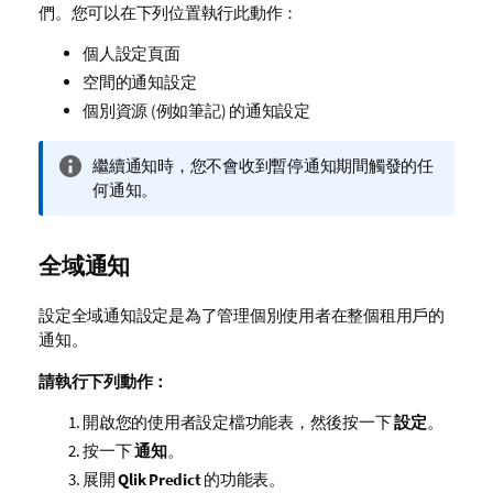
們。您可以在下列位置執行此動作：
個人設定頁面
空間的通知設定
個別資源 (例如筆記) 的通知設定
資
繼續通知時，您不會收到暫停通知期間觸發的任
訊
何通知。
備
註
全域通知
設定全域通知設定是為了管理個別使用者在整個租用戶的
通知。
請執行下列動作：
開啟您的使用者設定檔功能表，然後按一下
設定
。
按一下
通知
。
展開
Qlik Predict
的功能表。