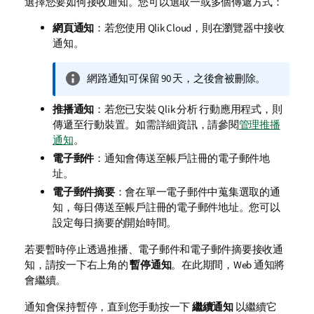
選擇您要如何接收通知。您可以選取一或多個傳遞方式：
網頁通知
：若您使用
Qlik Cloud
，則在瀏覽器中接收
通知。
資
網路通知可保留 90 天，之後會被刪除。
訊
推播通知
備
：若您已安裝
Qlik 分析
行動應用程式，則
傳遞至行動裝置。如需詳細資訊，請參閱
註
管理推播
通知
。
電子郵件
：通知會傳送至帳戶註冊的電子郵件地
址。
電子郵件摘要
：會在單一電子郵件中蒐集選取的通
知，每日傳送至帳戶註冊的電子郵件地址。您可以
設定每日摘要的開始時間。
若要暫時停止透過推播、電子郵件和電子郵件摘要接收通
知，請按一下右上角的
暫停通知
。在此期間，Web 通知將
會繼續。
通知會保持暫停，直到您手動按一下
繼續通知
以繼續它