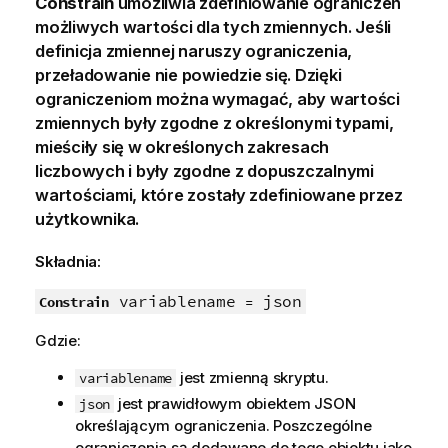
Constrain
umożliwia zdefiniowanie ograniczeń
możliwych wartości dla tych zmiennych. Jeśli
definicja zmiennej naruszy ograniczenia,
przeładowanie nie powiedzie się. Dzięki
ograniczeniom można wymagać, aby wartości
zmiennych były zgodne z określonymi typami,
mieściły się w określonych zakresach
liczbowych i były zgodne z dopuszczalnymi
wartościami, które zostały zdefiniowane przez
użytkownika.
Składnia:
variablename
json
Constrain
=
Gdzie:
jest zmienną skryptu.
variablename
jest prawidłowym obiektem JSON
json
określającym ograniczenia. Poszczególne
ograniczenia są dodawane do tego obiektu jako