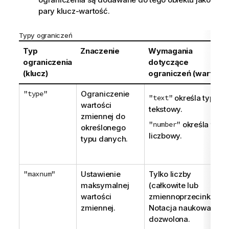
pary klucz-wartość.
Typy ograniczeń
Typ
Znaczenie
Wymagania
ograniczenia
dotyczące
(klucz)
ograniczeń (wartość)
"type"
Ograniczenie
"text"
określa typ
wartości
tekstowy.
zmiennej do
"number"
określa typ
określonego
liczbowy.
typu danych.
"maxnum"
Ustawienie
Tylko liczby
maksymalnej
(całkowite lub
wartości
zmiennoprzecinkowe)
zmiennej.
Notacja naukowa jest
dozwolona.