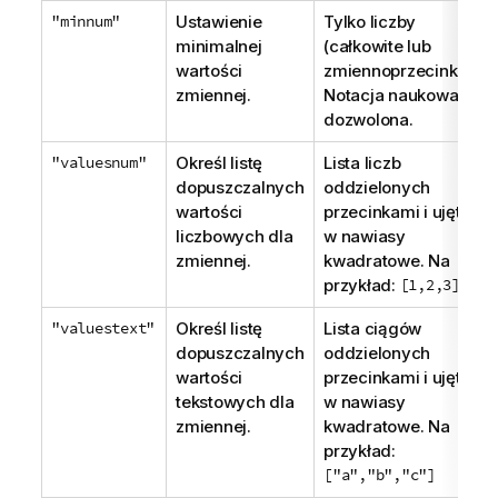
"minnum"
Ustawienie
Tylko liczby
minimalnej
(całkowite lub
wartości
zmiennoprzecinkowe)
zmiennej.
Notacja naukowa jest
dozwolona.
"valuesnum"
Określ listę
Lista liczb
dopuszczalnych
oddzielonych
wartości
przecinkami i ujętych
liczbowych dla
w nawiasy
zmiennej.
kwadratowe. Na
przykład:
[1,2,3]
"valuestext"
Określ listę
Lista ciągów
dopuszczalnych
oddzielonych
wartości
przecinkami i ujętych
tekstowych dla
w nawiasy
zmiennej.
kwadratowe. Na
przykład:
["a","b","c"]