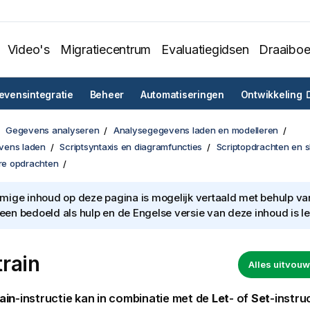
Video's
Migratiecentrum
Evaluatiegidsen
Draaibo
vensintegratie
Beheer
Automatiseringen
Ontwikkeling
Gegevens analyseren
Analysegegevens laden en modelleren
vens laden
Scriptsyntaxis en diagramfuncties
Scriptopdrachten en 
ere opdrachten
ige inhoud op deze pagina is mogelijk vertaald met behulp van 
lleen bedoeld als hulp en de Engelse versie van deze inhoud is l
rain
Alles uitvo
ain
-instructie kan in combinatie met de
Let
- of
Set
-instru