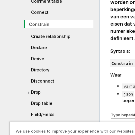
Comment table
worden om
beperkinge
Connect
van een va
eisen dat
Constrain
numerieke
Create relationship
definieert.
Declare
Syntaxis:
Derive
Constrain
Directory
Waar:
Disconnect
vari
Drop
json
beper
Drop table
Field/Fields
Type beperk
Beperkin
FlushLog
(sleutel)
We use cookies to improve your experience with our websites