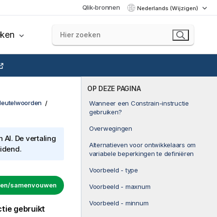
Qlik-bronnen
Nederlands (Wijzigen)
eken
OP DEZE PAGINA
sleutelwoorden
Wanneer een Constrain-instructie
gebruiken?
Overwegingen
AI. De vertaling
Alternatieven voor ontwikkelaars om
eidend.
variabele beperkingen te definiëren
Voorbeeld - type
uwen/samenvouwen
Voorbeeld - maxnum
Voorbeeld - minnum
ctie gebruikt