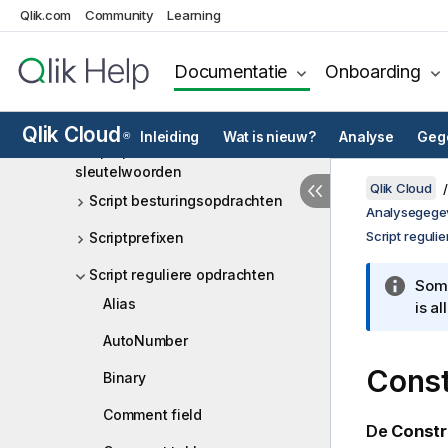
Qlik.com
Community
Learning
Analysebronnen in Qlik Cloud
Analyse
Documentatie
Onboarding
Scriptsyntaxis en diagramfuncties
Overzicht scriptsyntaxis
Qlik Cloud
Inleiding
Wat is nieuw?
Analyse
Gege
®
Scriptopdrachten en
sleutelwoorden
Qlik Cloud
Script besturingsopdrachten
Analysegege
Script reguli
Scriptprefixen
Script reguliere opdrachten
Somm
Alias
is a
AutoNumber
Const
Binary
Comment field
De
Constr