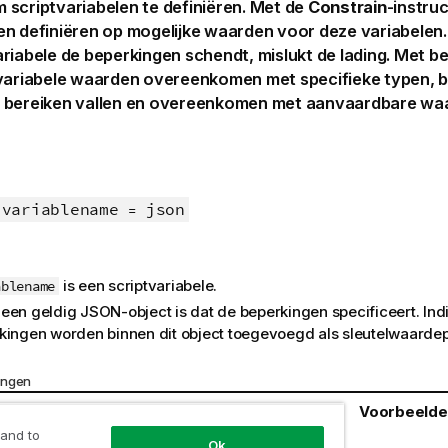
 script
variabelen
te definiëren. Met de
Constrain
-instruc
n definiëren op mogelijke waarden voor deze variabelen. 
riabele de beperkingen schendt, mislukt de lading. Met b
 variabele waarden overeenkomen met specifieke typen, b
 bereiken vallen en overeenkomen met aanvaardbare waa
variablename
json
=
is een scriptvariabele.
ablename
een geldig JSON-object is dat de beperkingen specificeert. Ind
kingen worden binnen dit object toegevoegd als sleutelwaarde
ingen
gstype
Betekenis
Vereisten voor
Voorbeelde
beperking
 and to
Ok