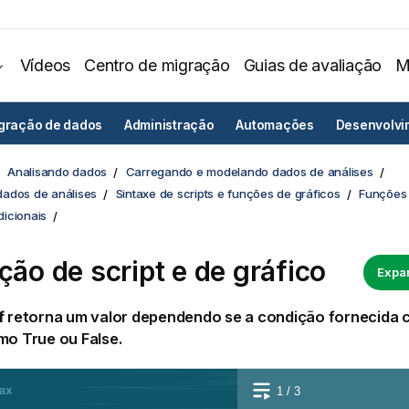
Vídeos
Centro de migração
Guias de avaliação
M
egração de dados
Administração
Automações
Desenvolvi
Analisando dados
Carregando e modelando dados de análises
ados de análises
Sintaxe de scripts e funções de gráficos
Funções 
icionais
nção de script e de gráfico
Expan
f
retorna um valor dependendo se a condição fornecida 
omo
True
ou
False
.