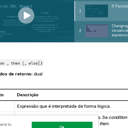
]
)
on , then [, else
dos de retorno:
dual
to
Descrição
Expressão que é interpretada de forma lógica.
Expressão que pode ser de qualquer tipo. Se
condition
função
if
retornará o valor da expressão
then
.
 and to
Ok