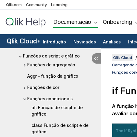
Trabalhando com variáveis no
Qlik.com
Community
Learning
editor de carregamento de dados
Documentação
Onboarding
Expressões de script
Expressões de gráfico
Qlik Cloud
Introdução
Novidades
Análises
Int
®
Operadores
Funções de script e gráfico
Qlik Cloud
Funções de agregação
Carregando d
Funções cond
Aggr - função de gráfico
Funções de cor
if Fu
Funções condicionais
A função
i
alt Função de script e de
avaliar c
gráfico
class Função de script e de
gráfico