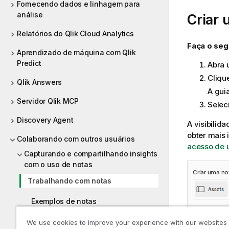
Fornecendo dados e linhagem para
análise
Criar 
Relatórios do Qlik Cloud Analytics
Faça o seg
Aprendizado de máquina com Qlik
Predict
Abra 
Cliqu
Qlik Answers
A gui
Servidor Qlik MCP
Selec
Discovery Agent
A visibilid
obter mais
Colaborando com outros usuários
acesso de 
Capturando e compartilhando insights
com o uso de notas
Criar uma n
Trabalhando com notas
Exemplos de notas
Permissões de notas
We use cookies to improve your experience with our websites