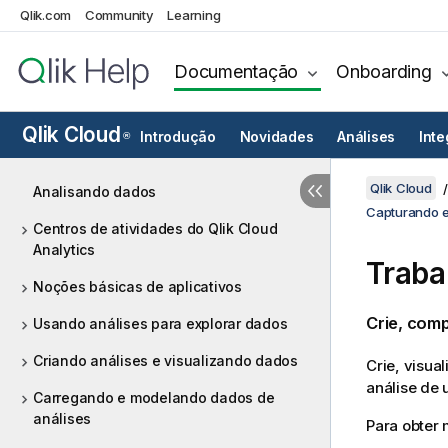
Qlik.com
Community
Learning
Documentação
Onboarding
Qlik Cloud
Introdução
Novidades
Análises
Int
®
Qlik Cloud
Analisando dados
Capturando e
Centros de atividades do Qlik Cloud
Analytics
Traba
Noções básicas de aplicativos
Crie, comp
Usando análises para explorar dados
Criando análises e visualizando dados
Crie, visua
análise de 
Carregando e modelando dados de
análises
Para obter 