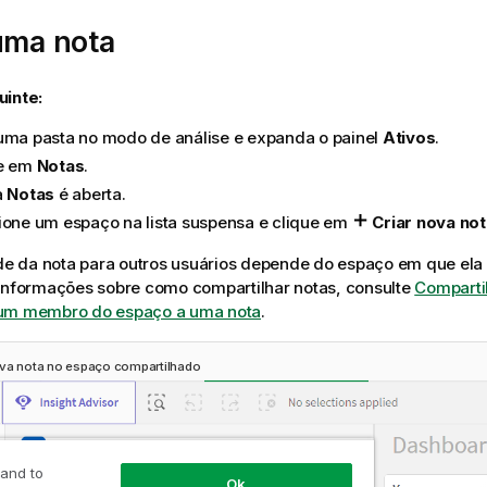
uma nota
uinte:
uma pasta no modo de análise e expanda o painel
Ativos
.
e em
Notas
.
a
Notas
é aberta.
ione um espaço na lista suspensa e clique em
Criar nova not
ade da nota para outros usuários depende do espaço em que ela 
 informações sobre como compartilhar notas, consulte
Compartil
um membro do espaço a uma nota
.
ova nota no espaço compartilhado
 and to
Ok