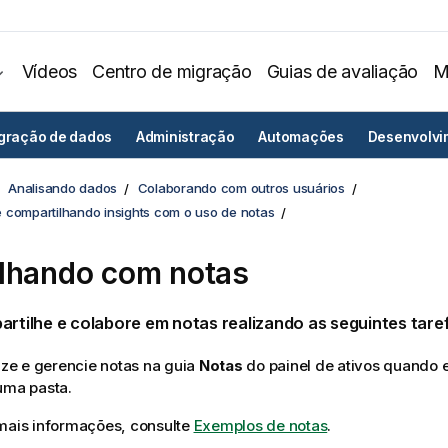
Vídeos
Centro de migração
Guias de avaliação
M
egração de dados
Administração
Automações
Desenvolvi
Analisando dados
Colaborando com outros usuários
 compartilhando insights com o uso de notas
lhando com notas
artilhe e colabore em
notas
realizando as seguintes tare
lize e gerencie notas na guia
Notas
do painel de ativos quando 
uma pasta.
mais informações, consulte
Exemplos de notas
.