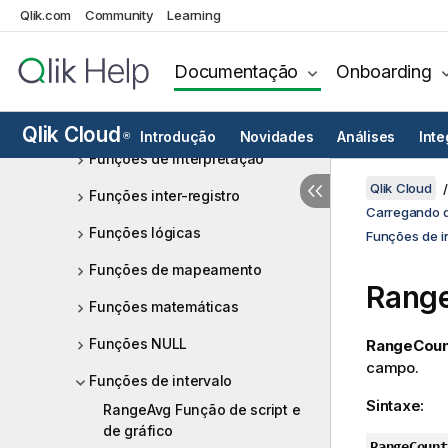
Funções financeiras
Qlik.com
Community
Learning
Funções de formato
Documentação
Onboarding
Funções numéricas gerais
Funções geoespaciais
Qlik Cloud
Introdução
Novidades
Análises
Int
®
Funções de interpretação
Qlik Cloud
Funções inter-registro
Carregando d
Funções lógicas
Funções de i
Funções de mapeamento
Rang
Funções matemáticas
Funções NULL
RangeCoun
campo.
Funções de intervalo
Sintaxe:
RangeAvg Função de script e
de gráfico
RangeCount