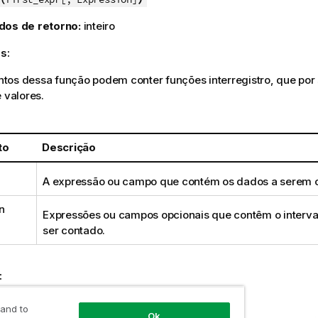
dos de retorno:
inteiro
s:
os dessa função podem conter funções interregistro, que por 
e valores.
to
Descrição
A expressão ou
campo
que contém os dados a serem 
n
Expressões ou campos opcionais que contêm o interva
ser contado.
:
LL
não são contados.
 and to
Ok