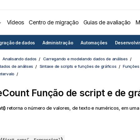
Vídeos
Centro de migração
Guias de avaliação
M
egração de dados
Administração
Automações
Desenvolvi
Analisando dados
Carregando e modelando dados de análises
ados de análises
Sintaxe de scripts e funções de gráficos
Funções 
ntervalo
eCount
Função de script e de gr
t()
retorna o número de valores, de texto e numéricos, em uma
)
(
first_expr[, Expression]