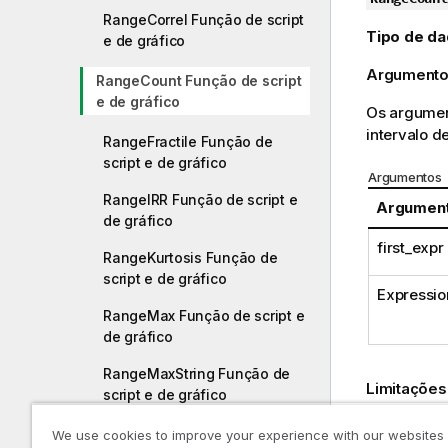
RangeCorrel Função de script
Tipo de da
e de gráfico
Argumento
RangeCount Função de script
e de gráfico
Os argument
intervalo d
RangeFractile Função de
script e de gráfico
Argumentos
RangeIRR Função de script e
Argumen
de gráfico
first_expr
RangeKurtosis Função de
script e de gráfico
Expressio
RangeMax Função de script e
de gráfico
RangeMaxString Função de
Limitações
script e de gráfico
Valores
NU
RangeMin Função de script e
We use cookies to improve your experience with our websites