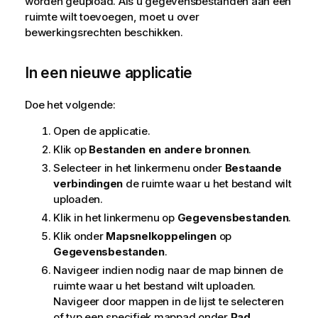
worden geüpload. Als u gegevensbestanden aan een
ruimte wilt toevoegen, moet u over
bewerkingsrechten beschikken.
In een nieuwe applicatie
Doe het volgende:
Open de applicatie.
Klik op
Bestanden en andere bronnen
.
Selecteer in het linkermenu onder
Bestaande
verbindingen
de ruimte waar u het bestand wilt
uploaden.
Klik in het linkermenu op
Gegevensbestanden
.
Klik onder
Mapsnelkoppelingen
op
Gegevensbestanden
.
Navigeer indien nodig naar de map binnen de
ruimte waar u het bestand wilt uploaden.
Navigeer door mappen in de lijst te selecteren
of typ een specifiek mappad onder
Pad
.