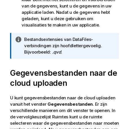
van de gegevens, kunt u de gegevens in uw
applicatie laden. Nadat u de gegevens hebt
geladen, kunt u deze gebruiken om
visualisaties te maken in uw applicatie.
I
Bestandsextensies van DataFiles-
n
verbindingen zijn hoofdlettergevoelig.
f
Bijvoorbeeld:
.qvd
.
o
r
Gegevensbestanden naar de
m
a
cloud uploaden
t
i
e
U kunt gegevensbestanden naar de cloud uploaden
vanuit het venster
Gegevensbestanden
. Er zijn
verschillende manieren om dit venster te openen.
In
de vervolgkeuzelijst Ruimtes kunt u de ruimte
selecteren waar de gegevensbestanden naar moeten