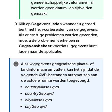
gemeenschappelijke veldnamen. Er
worden geen datum- en tijdvelden
gemaakt.
Klik op
Gegevens laden
wanneer u gereed
bent met het voorbereiden van de gegevens.
Als er ernstige problemen worden gevonden,
moet u de problemen verhelpen in
Gegevensbeheer
voordat u gegevens kunt
laden naar de applicatie.
I
Als uw gegevens geografische plaats- of
n
landinformatie omvatten, kan het zijn dat de
f
volgende QVD-bestanden automatisch aan
o
de actuele ruimte worden toegevoegd:
r
countryAliases.qvd
m
countryGeo.qvd
a
cityAliases.qvd
t
cityGeo.qvd
i