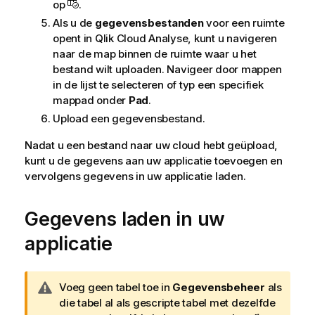
op
.
Als u de
gegevensbestanden
voor een ruimte
opent in
Qlik Cloud Analyse
, kunt u navigeren
naar de map binnen de ruimte waar u het
bestand wilt uploaden. Navigeer door mappen
in de lijst te selecteren of typ een specifiek
mappad onder
Pad
.
Upload een gegevensbestand.
Nadat u een bestand naar uw cloud hebt geüpload,
kunt u de gegevens aan uw applicatie toevoegen en
vervolgens gegevens in uw applicatie laden.
Gegevens laden in uw
applicatie
W
Voeg geen tabel toe in
Gegevensbeheer
als
a
die tabel al als gescripte tabel met dezelfde