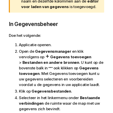
a
naam en dezelfde kolommen aan de
editor
r
voor laden van gegevens
is toegevoegd.
s
c
In Gegevensbeheer
h
u
w
Doe het volgende:
i
Applicatie openen.
n
g
Open de
Gegevensmanager
en klik
vervolgens op
Gegevens toevoegen
>
Bestanden en andere bronnen
. U kunt op de
bovenste balk in
ook klikken op
Gegevens
toevoegen
.
Met Gegevens toevoegen kunt u
uw gegevens selecteren en voorbereiden
voordat u de gegevens in uw applicatie laadt.
Klik op
Gegevensbestanden
.
Selecteer in het linkermenu onder
Bestaande
verbindingen
de ruimte waar de map met uw
gegevens zich bevindt.