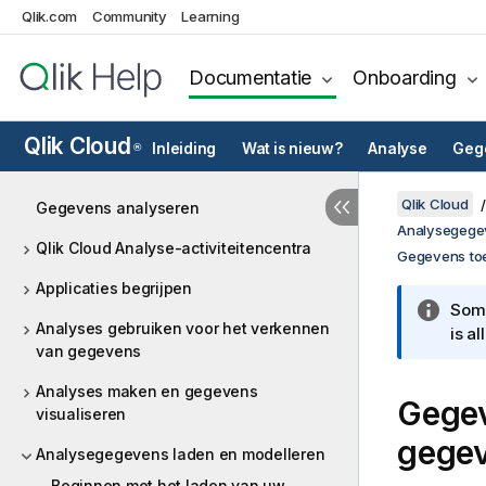
Qlik.com
Community
Learning
Documentatie
Onboarding
Qlik Cloud
Inleiding
Wat is nieuw?
Analyse
Gege
®
Qlik Cloud
Gegevens analyseren
Analysegege
Qlik Cloud Analyse-activiteitencentra
Gegevens toe
Applicaties begrijpen
Somm
Analyses gebruiken voor het verkennen
is a
van gegevens
Analyses maken en gegevens
Gegev
visualiseren
gege
Analysegegevens laden en modelleren
Beginnen met het laden van uw