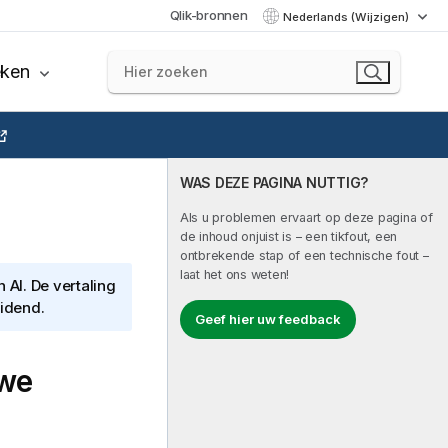
Qlik-bronnen
Nederlands (Wijzigen)
eken
WAS DEZE PAGINA NUTTIG?
Als u problemen ervaart op deze pagina of
de inhoud onjuist is – een tikfout, een
ontbrekende stap of een technische fout –
laat het ons weten!
AI. De vertaling
eidend.
Geef hier uw feedback
uwe