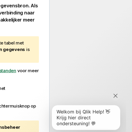
egevensbron. Als
verbinding
naar
kkelijker meer
te tabel met
an gegevens
is
estanden
voor meer
met
chtermuisknop op
nsbeheer