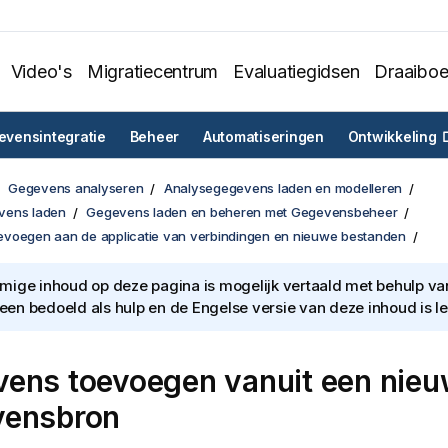
Video's
Migratiecentrum
Evaluatiegidsen
Draaibo
vensintegratie
Beheer
Automatiseringen
Ontwikkeling
Gegevens analyseren
Analysegegevens laden en modelleren
vens laden
Gegevens laden en beheren met Gegevensbeheer
voegen aan de applicatie van verbindingen en nieuwe bestanden
ige inhoud op deze pagina is mogelijk vertaald met behulp van 
lleen bedoeld als hulp en de Engelse versie van deze inhoud is l
ens toevoegen vanuit een nie
vensbron