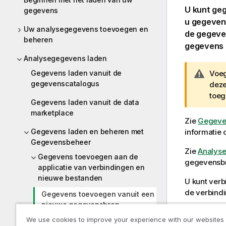
U kunt ge
gegevens
u gegeven
Uw analysegegevens toevoegen en
de gegeve
beheren
gegevens 
Analysegegevens laden
Gegevens laden vanuit de
W
Voeg
gegevenscatalogus
a
deze
a
toeg
Gegevens laden vanuit de data
r
marketplace
s
Zie
Gegeven
c
Gegevens laden en beheren met
informatie
h
Gegevensbeheer
Zie
Analys
u
Gegevens toevoegen aan de
gegevensb
w
applicatie van verbindingen en
i
nieuwe bestanden
U kunt verb
n
de verbindi
Gegevens toevoegen vanuit een
g
nieuwe gegevensbron
W
Als 
We use cookies to improve your experience with our websites
Gegevens toevoegen vanuit