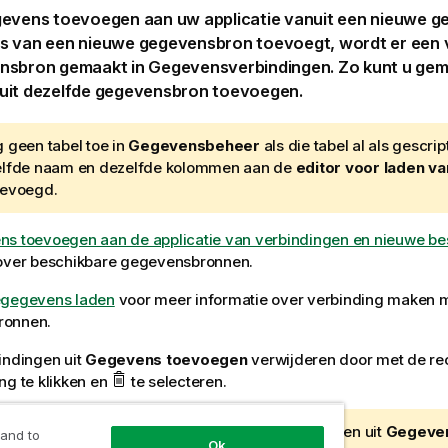
gevens toevoegen aan uw
applicatie
vanuit een nieuwe g
s van een nieuwe gegevensbron toevoegt, wordt er een
nsbron gemaakt in Gegevensverbindingen. Zo kunt u gema
uit dezelfde gegevensbron toevoegen.
 geen tabel toe in
Gegevensbeheer
als die tabel al als gescrip
lfde naam en dezelfde kolommen aan de
editor voor laden v
evoegd.
s toevoegen aan de applicatie van verbindingen en nieuwe b
 over beschikbare gegevensbronnen.
egegevens laden
voor meer informatie over verbinding maken 
ronnen.
indingen uit
Gegevens toevoegen
verwijderen door met de re
ng te klikken en
te selecteren.
u een verbinding verwijdert, moet u ook alle tabellen uit
Gegeve
 and to
Ok