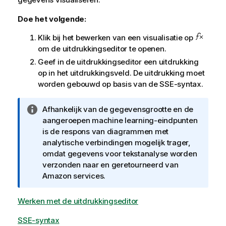
Doe het volgende:
Klik bij het bewerken van een visualisatie op
om de uitdrukkingseditor te openen.
Geef in de uitdrukkingseditor een uitdrukking
op in het uitdrukkingsveld. De uitdrukking moet
worden gebouwd op basis van de SSE-syntax.
I
Afhankelijk van de gegevensgrootte en de
n
aangeroepen machine learning-eindpunten
f
is de respons van diagrammen met
o
analytische verbindingen mogelijk trager,
r
omdat gegevens voor tekstanalyse worden
m
verzonden naar en geretourneerd van
a
Amazon
services.
t
i
Werken met de uitdrukkingseditor
e
SSE-syntax