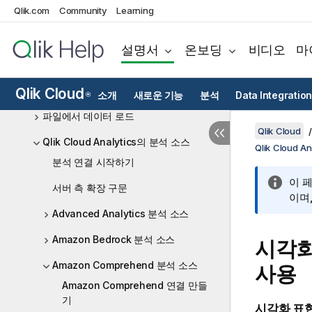
Qlik.com
Community
Learning
Direct Query을 사용하여 클라우드 데이
터베이스에 직접 액세스하기
설명서
온보딩
비디오
마
Qlik 데이터 게이트웨이 - 직접 액세스
Qlik Cloud 분석의 데이터 소스
Qlik Cloud
소개
새로운 기능
분석
Data Integration
®
파일에서 데이터 로드
Qlik Cloud
Qlik Cloud Analytics의 분석 소스
Qlik Cloud 
분석 연결 시작하기
이 
서버 측 확장 구문
이며
Advanced Analytics 분석 소스
Amazon Bedrock 분석 소스
시각
Amazon Comprehend 분석 소스
사용
Amazon Comprehend 연결 만들
기
시각화
표현