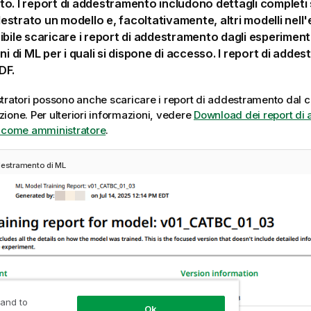
o. I report di addestramento includono dettagli completi 
strato un modello e, facoltativamente, altri modelli nell
ibile scaricare i report di addestramento dagli esperimenti
oni di ML per i quali si dispone di accesso. I report di add
DF.
tratori possono anche scaricare i report di addestramento dal ce
zione
. Per ulteriori informazioni, vedere
Download dei report di
g come amministratore
.
destramento di ML
 and to
Ok