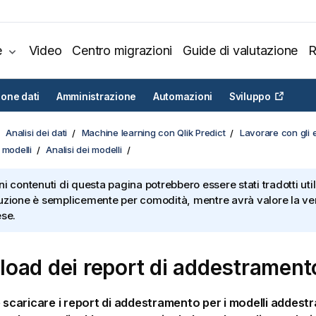
e
Video
Centro migrazioni
Guide di valutazione
R
ione dati
Amministrazione
Automazioni
Sviluppo
Analisi dei dati
Machine learning con Qlik Predict
Lavorare con gli 
 modelli
Analisi dei modelli
ni contenuti di questa pagina potrebbero essere stati tradotti util
uzione è semplicemente per comodità, mentre avrà valore la ver
ese.
oad dei report di addestrament
e scaricare i report di addestramento per i modelli addestra