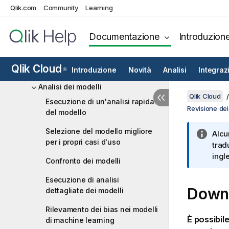
Configurazione degli esperimenti
Qlik.com
Community
Learning
Addestramento degli esperimenti
Documentazione
Introduzion
Revisione dei modelli
Nozioni sui concetti per la verifica
Qlik Cloud
dei modelli
Introduzione
Novità
Analisi
Integraz
®
Analisi dei modelli
Qlik Cloud
Esecuzione di un'analisi rapida
Revisione dei
del modello
Selezione del modello migliore
Alcu
per i propri casi d'uso
trad
ingl
Confronto dei modelli
Esecuzione di analisi
Downl
dettagliate dei modelli
Rilevamento dei bias nei modelli
È possibil
di machine learning