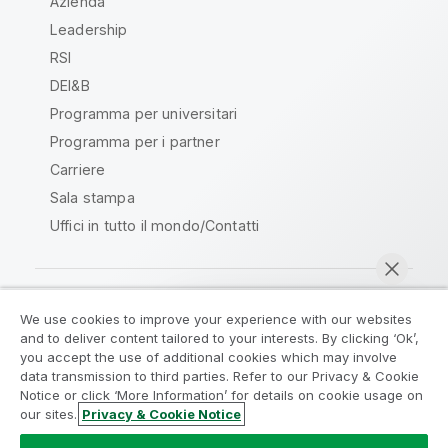
Azienda
Leadership
RSI
DEI&B
Programma per universitari
Programma per i partner
Carriere
Sala stampa
Uffici in tutto il mondo/Contatti
We use cookies to improve your experience with our websites
Qlik Community
and to deliver content tailored to your interests. By clicking ‘Ok’,
you accept the use of additional cookies which may involve
data transmission to third parties. Refer to our Privacy & Cookie
Contratti
Termini del prodotto
Notice or click ‘More Information’ for details on cookie usage on
Legal Policies
Note Legali
our sites.
Privacy & Cookie Notice
Chatta ora
Termini di utilizzo
Marchi
Do Not Share My Info