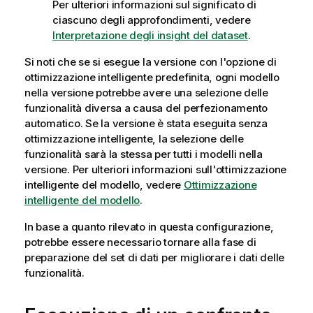
Per ulteriori informazioni sul significato di
ciascuno degli approfondimenti, vedere
Interpretazione degli insight del dataset
.
Si noti che se si esegue la versione con l'opzione di
ottimizzazione intelligente predefinita, ogni modello
nella versione potrebbe avere una selezione delle
funzionalità diversa a causa del perfezionamento
automatico. Se la versione è stata eseguita senza
ottimizzazione intelligente, la selezione delle
funzionalità sarà la stessa per tutti i modelli nella
versione. Per ulteriori informazioni sull'ottimizzazione
intelligente del modello, vedere
Ottimizzazione
intelligente del modello
.
In base a quanto rilevato in questa configurazione,
potrebbe essere necessario tornare alla fase di
preparazione del set di dati per migliorare i dati delle
funzionalità.