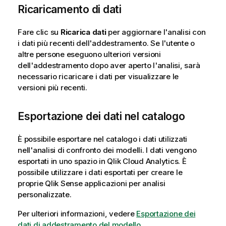
Ricaricamento di dati
Fare clic su
Ricarica dati
per aggiornare l'analisi con
i dati più recenti dell'addestramento. Se l'utente o
altre persone eseguono ulteriori versioni
dell'addestramento dopo aver aperto l'analisi, sarà
necessario ricaricare i dati per visualizzare le
versioni più recenti.
Esportazione dei dati nel catalogo
È possibile esportare nel
catalogo
i dati utilizzati
nell'analisi di confronto dei modelli. I dati vengono
esportati in uno spazio in
Qlik Cloud Analytics
. È
possibile utilizzare i dati esportati per creare le
proprie
Qlik Sense
applicazioni per analisi
personalizzate.
Per ulteriori informazioni, vedere
Esportazione dei
dati di addestramento del modello
.