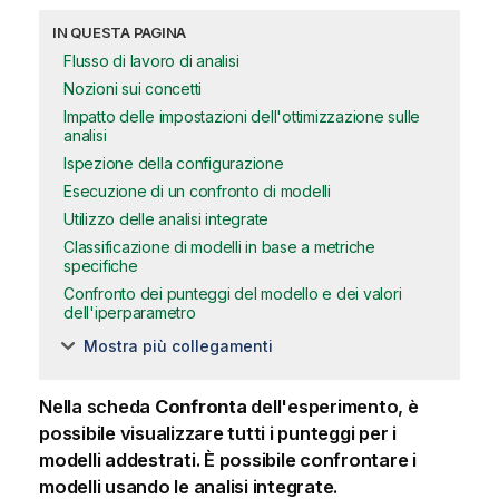
IN QUESTA PAGINA
Flusso di lavoro di analisi
Nozioni sui concetti
Impatto delle impostazioni dell'ottimizzazione sulle
analisi
Ispezione della configurazione
Esecuzione di un confronto di modelli
Utilizzo delle analisi integrate
Classificazione di modelli in base a metriche
specifiche
Confronto dei punteggi del modello e dei valori
dell'iperparametro
Mostra più collegamenti
Nella scheda
Confronta
dell'esperimento, è
possibile visualizzare tutti i punteggi per i
modelli addestrati. È possibile confrontare i
modelli usando le analisi integrate.