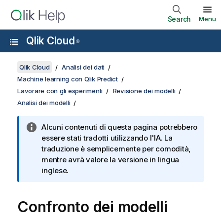
Search
Menu
Qlik Cloud
®
Qlik Cloud
Analisi dei dati
Machine learning con Qlik Predict
Lavorare con gli esperimenti
Revisione dei modelli
Analisi dei modelli
Alcuni contenuti di questa pagina potrebbero
essere stati tradotti utilizzando l'IA. La
traduzione è semplicemente per comodità,
mentre avrà valore la versione in lingua
inglese.
Confronto dei modelli