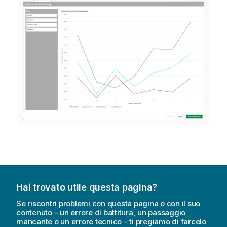
Hai trovato utile questa pagina?
Se riscontri problemi con questa pagina o con il suo
contenuto – un errore di battitura, un passaggio
mancante o un errore tecnico – ti pregiamo di farcelo