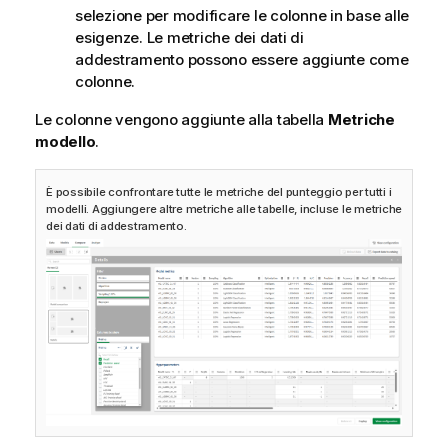
selezione per modificare le colonne in base alle
esigenze. Le metriche dei dati di
addestramento possono essere aggiunte come
colonne.
Le colonne vengono aggiunte alla tabella
Metriche
modello
.
È possibile confrontare tutte le metriche del punteggio per tutti i
modelli. Aggiungere altre metriche alle tabelle, incluse le metriche
dei dati di addestramento.