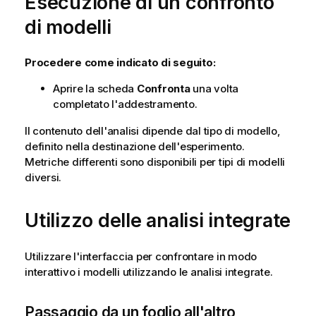
Esecuzione di un confronto
di modelli
Procedere come indicato di seguito:
Aprire la scheda
Confronta
una volta
completato l'addestramento.
Il contenuto dell'analisi dipende dal tipo di modello,
definito nella
destinazione
dell'esperimento.
Metriche differenti sono disponibili per tipi di modelli
diversi.
Utilizzo delle analisi integrate
Utilizzare l'interfaccia per confrontare in modo
interattivo i modelli utilizzando le analisi integrate.
Passaggio da un foglio all'altro