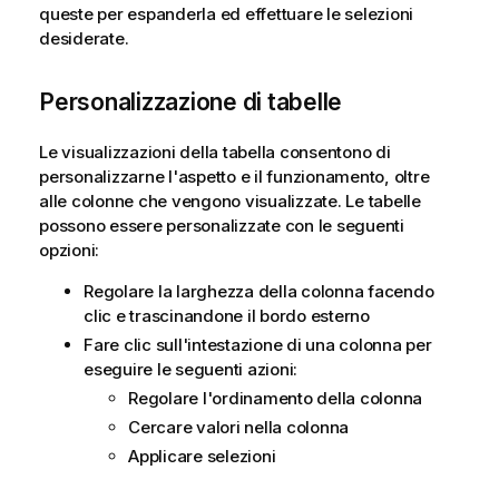
queste per espanderla ed effettuare le selezioni
desiderate.
Personalizzazione di tabelle
Le visualizzazioni della tabella consentono di
personalizzarne l'aspetto e il funzionamento, oltre
alle colonne che vengono visualizzate. Le tabelle
possono essere personalizzate con le seguenti
opzioni:
Regolare la larghezza della colonna facendo
clic e trascinandone il bordo esterno
Fare clic sull'intestazione di una colonna per
eseguire le seguenti azioni:
Regolare l'ordinamento della colonna
Cercare valori nella colonna
Applicare
selezioni