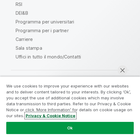
RSI
DEI&B
Programma per universitari
Programma per i partner
Carriere
Sala stampa
Uffici in tutto il mondo/Contatti
We use cookies to improve your experience with our websites
Qlik Community
and to deliver content tailored to your interests. By clicking ‘Ok’,
you accept the use of additional cookies which may involve
data transmission to third parties. Refer to our Privacy & Cookie
Contratti
Termini del prodotto
Notice or click ‘More Information’ for details on cookie usage on
Legal Policies
Note Legali
our sites.
Privacy & Cookie Notice
Chatta ora
Termini di utilizzo
Marchi
Do Not Share My Info
Ok
Copyright © 1993-2026 QlikTech International AB. Tutti i
diritti riservati.