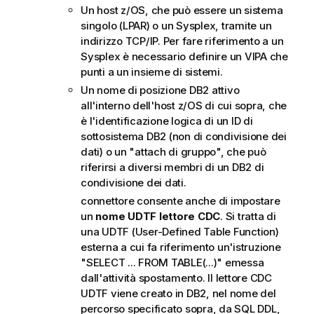
Un host z/OS, che può essere un sistema
singolo (LPAR) o un Sysplex, tramite un
indirizzo TCP/IP. Per fare riferimento a un
Sysplex è necessario definire un VIPA che
punti a un insieme di sistemi.
Un nome di posizione DB2 attivo
all'interno dell'host z/OS di cui sopra, che
è l'identificazione logica di un ID di
sottosistema DB2 (non di condivisione dei
dati) o un "attach di gruppo", che può
riferirsi a diversi membri di un DB2 di
condivisione dei dati.
connettore
consente anche di impostare
un
nome
UDTF lettore CDC
. Si tratta di
una UDTF (User-Defined Table Function)
esterna a cui fa riferimento un'istruzione
"SELECT ... FROM TABLE(...)" emessa
dall'attività
spostamento
. Il lettore CDC
UDTF viene creato in DB2, nel nome del
percorso specificato sopra, da SQL DDL,